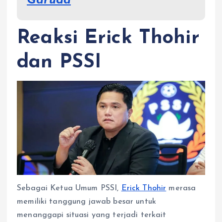
Garuda
Reaksi Erick Thohir
dan PSSI
Sebagai Ketua Umum PSSI,
Erick Thohir
merasa
memiliki tanggung jawab besar untuk
menanggapi situasi yang terjadi terkait