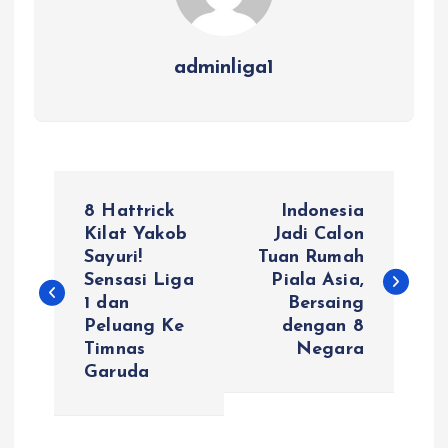
adminliga1
P
8 Hattrick
Indonesia
o
Kilat Yakob
Jadi Calon
Sayuri!
Tuan Rumah
Sensasi Liga
Piala Asia,
s
1 dan
Bersaing
Peluang Ke
dengan 8
t
Timnas
Negara
Garuda
n
a