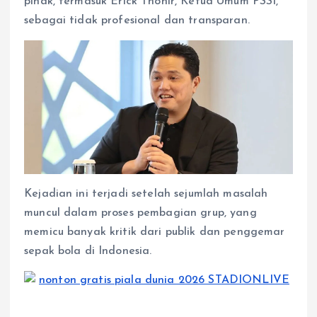
pihak, termasuk Erick Thohir, Ketua Umum PSSI,
p
o
g
a
p
k
e
m
sebagai tidak profesional dan transparan.
r
Kejadian ini terjadi setelah sejumlah masalah
muncul dalam proses pembagian grup, yang
memicu banyak kritik dari publik dan penggemar
sepak bola di Indonesia.