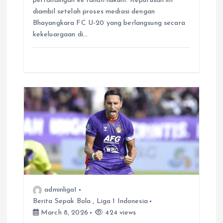
pertandingan ke ranah hukum. Keputusan ini
A
o
n
r
diambil setelah proses mediasi dengan
p
o
g
a
Bhayangkara FC U-20 yang berlangsung secara
p
k
e
m
kekeluargaan di…
r
adminliga1
Berita Sepak Bola
,
Liga 1 Indonesia
March 8, 2026
424 views