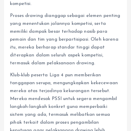
kompetisi.
Proses drawing dianggap sebagai elemen penting
yang menentukan jalannya kompetisi, serta
memiliki dampak besar terhadap nasib para
pemain dan tim yang berpartisipasi. Oleh karena
itu, mereka berharap standar tinggi dapat
diterapkan dalam seluruh aspek kompetisi,
termasuk dalam pelaksanaan drawing.
Klub-klub peserta Liga 4 pun memberikan
tanggapan serupa, mengungkapkan kekecewaan
mereka atas terjadinya kekurangan tersebut.
Mereka mendesak PSSI untuk segera mengambil
langkah-langkah konkret guna memperbaiki
sistem yang ada, termasuk melibatkan semua
pihak terkait dalam proses pengambilan
keputusan agar pelaksanaan drawing lebih