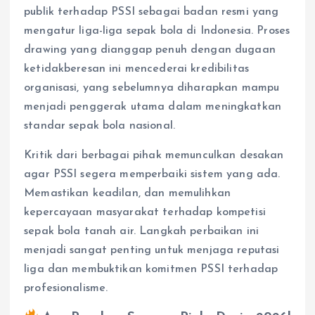
publik terhadap PSSI sebagai badan resmi yang
mengatur liga-liga sepak bola di Indonesia. Proses
drawing yang dianggap penuh dengan dugaan
ketidakberesan ini mencederai kredibilitas
organisasi, yang sebelumnya diharapkan mampu
menjadi penggerak utama dalam meningkatkan
standar sepak bola nasional.
Kritik dari berbagai pihak memunculkan desakan
agar PSSI segera memperbaiki sistem yang ada.
Memastikan keadilan, dan memulihkan
kepercayaan masyarakat terhadap kompetisi
sepak bola tanah air. Langkah perbaikan ini
menjadi sangat penting untuk menjaga reputasi
liga dan membuktikan komitmen PSSI terhadap
profesionalisme.