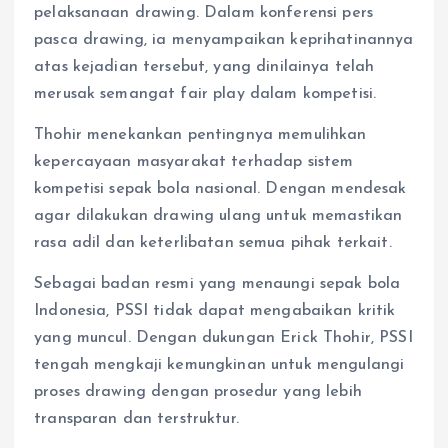
pelaksanaan drawing. Dalam konferensi pers
pasca drawing, ia menyampaikan keprihatinannya
atas kejadian tersebut, yang dinilainya telah
merusak semangat fair play dalam kompetisi.
Thohir menekankan pentingnya memulihkan
kepercayaan masyarakat terhadap sistem
kompetisi sepak bola nasional. Dengan mendesak
agar dilakukan drawing ulang untuk memastikan
rasa adil dan keterlibatan semua pihak terkait.
Sebagai badan resmi yang menaungi sepak bola
Indonesia, PSSI tidak dapat mengabaikan kritik
yang muncul. Dengan dukungan Erick Thohir, PSSI
tengah mengkaji kemungkinan untuk mengulangi
proses drawing dengan prosedur yang lebih
transparan dan terstruktur.