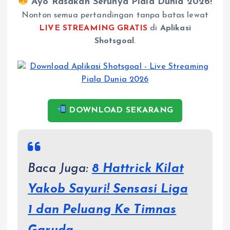
Ayo Rasakan Serunya Piala Dunia 2026!
Nonton semua pertandingan tanpa batas lewat
LIVE STREAMING GRATIS
di
Aplikasi
Shotsgoal
.
DOWNLOAD SEKARANG
Baca Juga:
8 Hattrick Kilat
Yakob Sayuri! Sensasi Liga
1 dan Peluang Ke Timnas