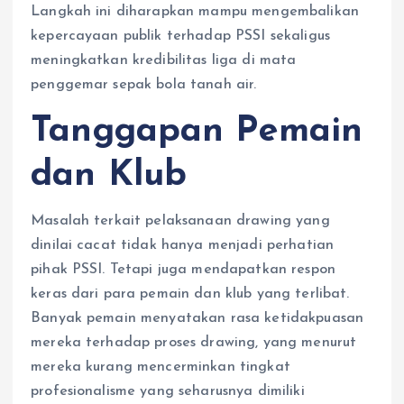
Langkah ini diharapkan mampu mengembalikan
kepercayaan publik terhadap PSSI sekaligus
meningkatkan kredibilitas liga di mata
penggemar sepak bola tanah air.
Tanggapan Pemain
dan Klub
Masalah terkait pelaksanaan drawing yang
dinilai cacat tidak hanya menjadi perhatian
pihak PSSI. Tetapi juga mendapatkan respon
keras dari para pemain dan klub yang terlibat.
Banyak pemain menyatakan rasa ketidakpuasan
mereka terhadap proses drawing, yang menurut
mereka kurang mencerminkan tingkat
profesionalisme yang seharusnya dimiliki