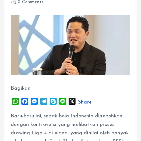
0 Comments
Bagikan
W
F
M
T
S
L
X
Share
h
a
e
e
k
i
a
c
s
l
y
n
Baru-baru ini, sepak bola Indonesia dihebohkan
t
e
s
e
p
e
dengan kontroversi yang melibatkan proses
s
b
e
g
e
drawing Liga 4 di ulang, yang dinilai oleh banyak
A
o
n
r