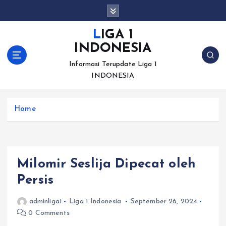
S
k
i
LIGA 1
p
INDONESIA
t
o
Informasi Terupdate Liga 1
c
INDONESIA
o
n
Home
t
e
n
t
Milomir Seslija Dipecat oleh
Persis
adminliga1
Liga 1 Indonesia
September 26, 2024
0 Comments