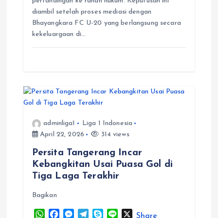
pertandingan ke ranah hukum. Keputusan ini
A
o
n
r
diambil setelah proses mediasi dengan
p
o
g
a
Bhayangkara FC U-20 yang berlangsung secara
p
k
e
m
kekeluargaan di…
r
adminliga1
Liga 1 Indonesia
April 22, 2026
314 views
Persita Tangerang Incar
Kebangkitan Usai Puasa Gol di
Tiga Laga Terakhir
Bagikan
W
F
M
T
S
L
X
Share