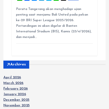
h
a
e
e
k
i
a
c
s
l
y
n
Persita Tangerang akan menghadapi ujian
t
e
s
e
p
e
penting saat menjamu Bali United pada pekan
s
b
e
g
e
ke-29 BRI Super League 2025/2026.
A
o
n
r
Pertandingan ini akan digelar di Banten
p
o
g
a
International Stadium (BIS), Kamis (23/4/2026),
p
k
e
m
dan menjadi…
r
Archives
April 2026
March 2026
February 2026
January 2026
December 2025
November 2025