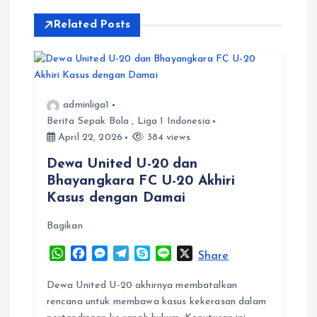
a
Related Posts
v
i
adminliga1
g
Berita Sepak Bola
,
Liga 1 Indonesia
April 22, 2026
384 views
a
Dewa United U-20 dan
t
Bhayangkara FC U-20 Akhiri
Kasus dengan Damai
i
Bagikan
o
W
F
M
T
S
L
X
Share
h
a
e
e
k
i
n
a
c
s
l
y
n
Dewa United U-20 akhirnya membatalkan
t
e
s
e
p
e
rencana untuk membawa kasus kekerasan dalam
s
b
e
g
e