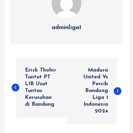
adminliga1
P
Erick Thohir
Madura
o
Tuntut PT
United Vs
LIB Usut
Persib
Tuntas
Bandung
s
Kerusuhan
Liga 1
di Bandung
Indonesia
t
2024
n