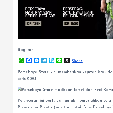
Bagikan
W
F
M
T
S
L
X
Share
h
a
e
e
k
i
a
c
s
l
y
n
Persebaya Store kini memberikan kejutan baru de
t
e
s
e
p
e
seris 2025.
s
b
e
g
e
A
o
n
r
p
o
g
a
p
k
e
m
Peluncuran ini bertujuan untuk memeriahkan bul
r
Bonek dan Bonita (sebutan untuk fans Persebaya)