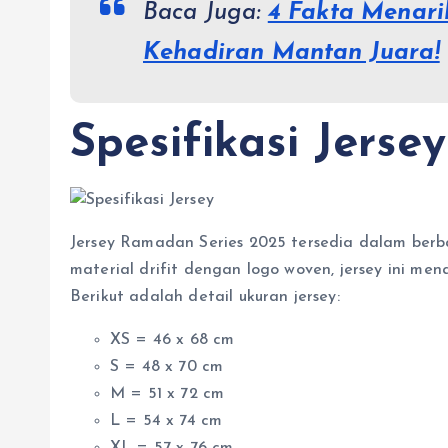
Baca Juga:
4 Fakta Menari
Kehadiran Mantan Juara!
Spesifikasi Jersey
Jersey Ramadan Series 2025 tersedia dalam berb
material drifit dengan logo woven, jersey ini m
Berikut adalah detail ukuran jersey:
XS = 46 x 68 cm
S = 48 x 70 cm
M = 51 x 72 cm
L = 54 x 74 cm
XL = 57 x 76 cm