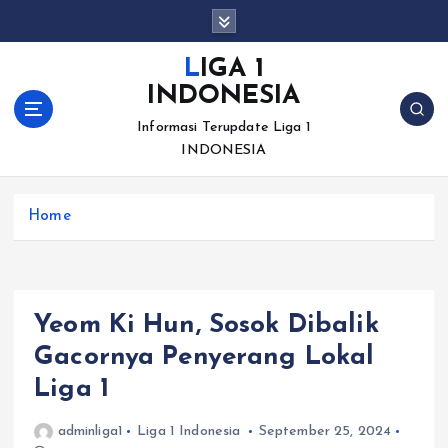
S
k
i
LIGA 1
p
INDONESIA
t
o
Informasi Terupdate Liga 1
c
INDONESIA
o
n
Home
t
e
n
t
Yeom Ki Hun, Sosok Dibalik
Gacornya Penyerang Lokal
Liga 1
adminliga1
Liga 1 Indonesia
September 25, 2024