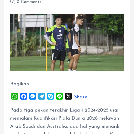
0 Comments
Bagikan
W
F
M
T
S
L
X
Share
h
a
e
e
k
i
a
c
s
l
y
n
Pada tiga pekan terakhir Liga 1 2024-2025 usai
t
e
s
e
p
e
menjalani Kualifikasi Piala Dunia 2026 melawan
s
b
e
g
e
Arab Saudi dan Australia, ada hal yang menarik
A
o
n
r