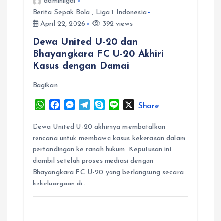
adminliga1
Berita Sepak Bola
,
Liga 1 Indonesia
g
April 22, 2026
392 views
a
Dewa United U-20 dan
Bhayangkara FC U-20 Akhiri
t
Kasus dengan Damai
Bagikan
i
W
F
M
T
S
L
X
Share
o
h
a
e
e
k
i
a
c
s
l
y
n
Dewa United U-20 akhirnya membatalkan
n
t
e
s
e
p
e
rencana untuk membawa kasus kekerasan dalam
s
b
e
g
e
pertandingan ke ranah hukum. Keputusan ini
A
o
n
r
diambil setelah proses mediasi dengan
p
o
g
a
Bhayangkara FC U-20 yang berlangsung secara
p
k
e
m
kekeluargaan di…
r