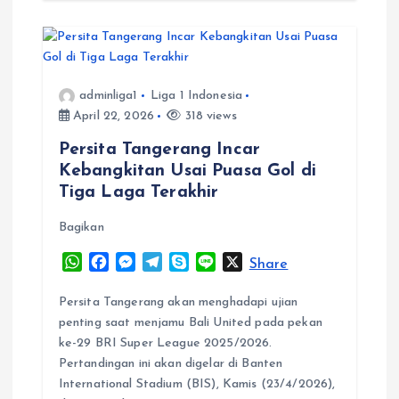
adminliga1
Liga 1 Indonesia
April 22, 2026
318 views
Persita Tangerang Incar
Kebangkitan Usai Puasa Gol di
Tiga Laga Terakhir
Bagikan
W
F
M
T
S
L
X
Share
h
a
e
e
k
i
a
c
s
l
y
n
Persita Tangerang akan menghadapi ujian
t
e
s
e
p
e
penting saat menjamu Bali United pada pekan
s
b
e
g
e
ke-29 BRI Super League 2025/2026.
A
o
n
r
Pertandingan ini akan digelar di Banten
p
o
g
a
International Stadium (BIS), Kamis (23/4/2026),
p
k
e
m