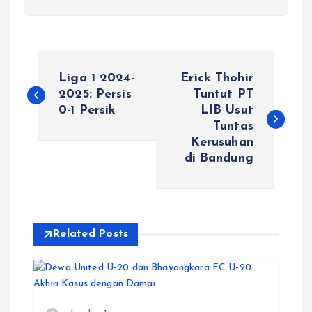
P
Liga 1 2024-
Erick Thohir
o
2025: Persis
Tuntut PT
0-1 Persik
LIB Usut
Tuntas
s
Kerusuhan
di Bandung
t
n
a
Related Posts
v
i