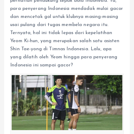
perhatian pendukung sepak bola Indonesia. Ya,
p
o
g
a
p
k
e
m
para penyerang Indonesia mendadak mulai gacor
r
dan mencetak gol untuk klubnya masing-masing
usai pulang dari tugas membela negara itu.
Ternyata, hal ini tidak lepas dari kepelatihan
Yeom Ki-hun, yang merupakan salah satu asisten
Shin Tae-yong di Timnas Indonesia. Lalu, apa
yang dilatih oleh Yeom hingga para penyerang
Indonesia ini sampai gacor?