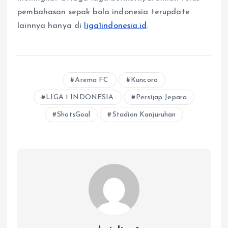
pembahasan sepak bola indonesia terupdate
lainnya hanya di
liga1indonesia.id
.
Arema FC
Kuncoro
LIGA 1 INDONESIA
Persijap Jepara
ShotsGoal
Stadion Kanjuruhan