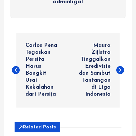
adminliga1
P
Carlos Pena
Mauro
o
Tegaskan
Zijlstra
Persita
Tinggalkan
Harus
Eredivisie
s
Bangkit
dan Sambut
Usai
Tantangan
t
Kekalahan
di Liga
dari Persija
Indonesia
n
a
v
Related Posts