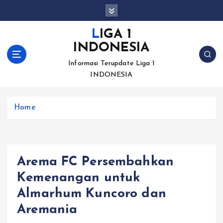
S
k
i
LIGA 1
p
INDONESIA
t
o
Informasi Terupdate Liga 1
c
INDONESIA
o
n
Home
t
e
n
t
Arema FC Persembahkan
Kemenangan untuk
Almarhum Kuncoro dan
Aremania