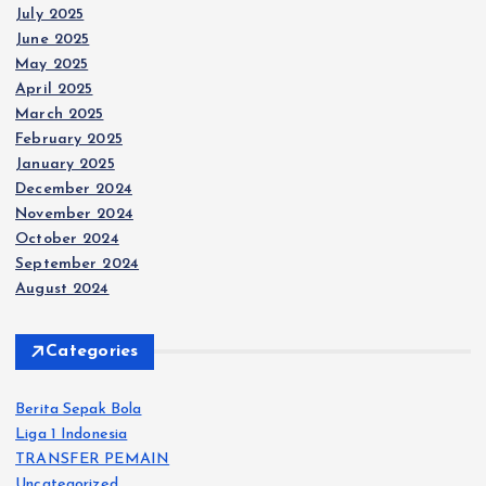
July 2025
June 2025
May 2025
April 2025
March 2025
February 2025
January 2025
December 2024
November 2024
October 2024
September 2024
August 2024
Categories
Berita Sepak Bola
Liga 1 Indonesia
TRANSFER PEMAIN
Uncategorized