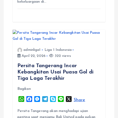
p
k
e
m
kekeluargaan di…
r
adminliga1
Liga 1 Indonesia
April 22, 2026
322 views
Persita Tangerang Incar
Kebangkitan Usai Puasa Gol di
Tiga Laga Terakhir
Bagikan
W
F
M
T
S
L
X
Share
h
a
e
e
k
i
a
c
s
l
y
n
Persita Tangerang akan menghadapi ujian
t
e
s
e
p
e
penting saat menjamu Bali United pada pekan