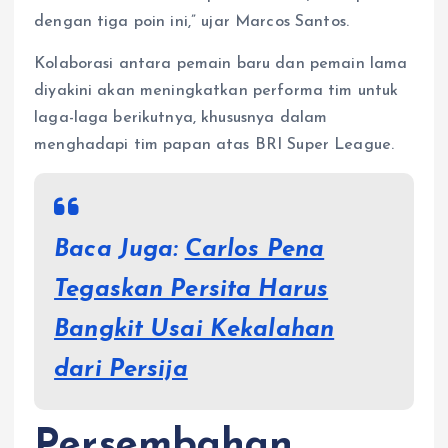
dengan tiga poin ini,” ujar Marcos Santos.
Kolaborasi antara pemain baru dan pemain lama
diyakini akan meningkatkan performa tim untuk
laga-laga berikutnya, khususnya dalam
menghadapi tim papan atas BRI Super League.
Baca Juga:
Carlos Pena
Tegaskan Persita Harus
Bangkit Usai Kekalahan
dari Persija
Persembahan