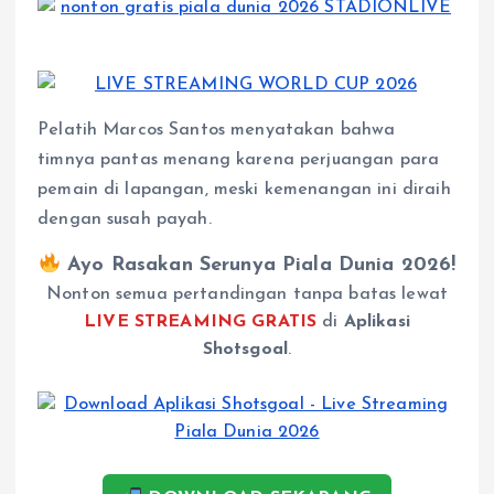
Pelatih Marcos Santos menyatakan bahwa
timnya pantas menang karena perjuangan para
pemain di lapangan, meski kemenangan ini diraih
dengan susah payah.
Ayo Rasakan Serunya Piala Dunia 2026!
Nonton semua pertandingan tanpa batas lewat
LIVE STREAMING GRATIS
di
Aplikasi
Shotsgoal
.