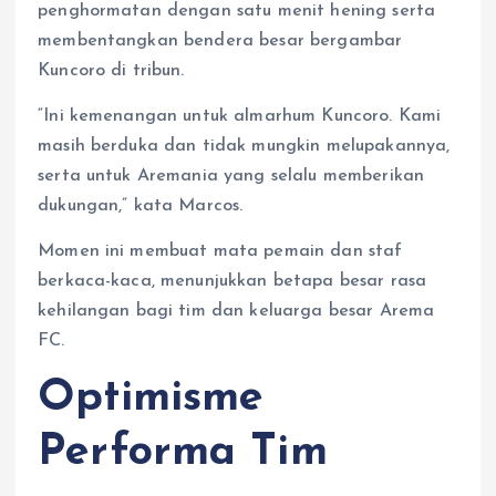
penghormatan dengan satu menit hening serta
membentangkan bendera besar bergambar
Kuncoro di tribun.
“Ini kemenangan untuk almarhum Kuncoro. Kami
masih berduka dan tidak mungkin melupakannya,
serta untuk Aremania yang selalu memberikan
dukungan,” kata Marcos.
Momen ini membuat mata pemain dan staf
berkaca-kaca, menunjukkan betapa besar rasa
kehilangan bagi tim dan keluarga besar Arema
FC.
Optimisme
Performa Tim