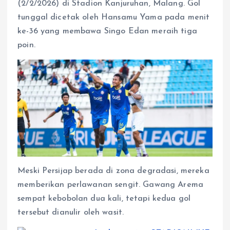
(2/2/2026) di Stadion Kanjuruhan, Malang. Gol
A
o
n
r
tunggal dicetak oleh Hansamu Yama pada menit
p
o
g
a
p
k
e
m
ke-36 yang membawa Singo Edan meraih tiga
r
poin.
Meski Persijap berada di zona degradasi, mereka
memberikan perlawanan sengit. Gawang Arema
sempat kebobolan dua kali, tetapi kedua gol
tersebut dianulir oleh wasit.