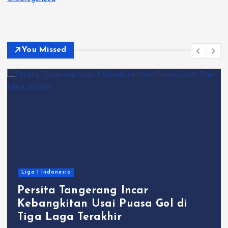
You Missed
Liga 1 Indonesia
Persita Tangerang Incar
Kebangkitan Usai Puasa Gol di
Tiga Laga Terakhir