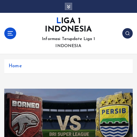
S
k
i
LIGA 1
p
INDONESIA
t
o
Informasi Terupdate Liga 1
c
INDONESIA
o
n
Home
t
e
n
t