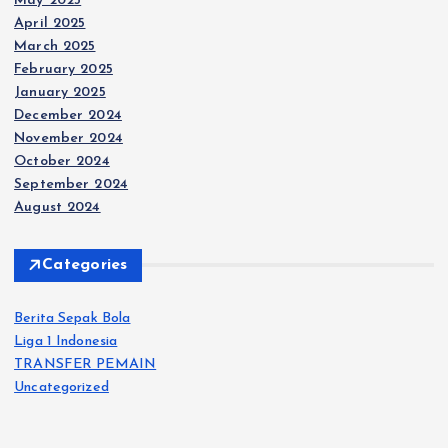
May 2025
g
April 2025
March 2025
i
February 2025
January 2025
n
December 2024
November 2024
a
October 2024
September 2024
t
August 2024
i
Categories
o
Berita Sepak Bola
Liga 1 Indonesia
n
TRANSFER PEMAIN
Uncategorized