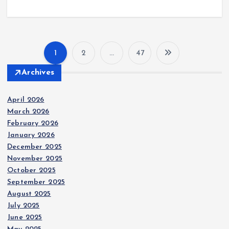
1
2
…
47
P
Archives
o
April 2026
s
March 2026
February 2026
t
January 2026
December 2025
s
November 2025
October 2025
September 2025
p
August 2025
July 2025
a
June 2025