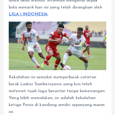
anda akan melihat informasi mengenai sepak
p
o
g
a
p
k
e
m
bola menarik hari ini yang telah dirangkum oleh
r
LIGA 1 INDONESIA
.
Kekalahan ini semakin memperburuk catatan
buruk Laskar Sambernyawa yang kini telah
melewati tujuh laga beruntun tanpa kemenangan.
Yang lebih memalukan, ini adalah kekalahan
ketiga Persis di kandang sendiri sepanjang musim
ini.