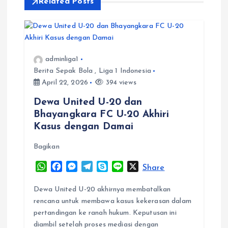
Related Posts
g
a
adminliga1
t
Berita Sepak Bola
,
Liga 1 Indonesia
April 22, 2026
394 views
i
Dewa United U-20 dan
Bhayangkara FC U-20 Akhiri
o
Kasus dengan Damai
n
Bagikan
W
F
M
T
S
L
X
Share
h
a
e
e
k
i
a
c
s
l
y
n
Dewa United U-20 akhirnya membatalkan
t
e
s
e
p
e
rencana untuk membawa kasus kekerasan dalam
s
b
e
g
e
pertandingan ke ranah hukum. Keputusan ini
A
o
n
r
diambil setelah proses mediasi dengan