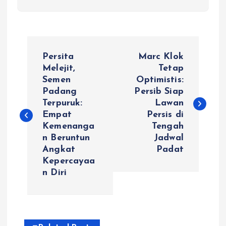
P
Persita
Marc Klok
o
Melejit,
Tetap
Semen
Optimistis:
Padang
Persib Siap
s
Terpuruk:
Lawan
Empat
Persis di
t
Kemenanga
Tengah
n Beruntun
Jadwal
n
Angkat
Padat
Kepercayaa
a
n Diri
v
i