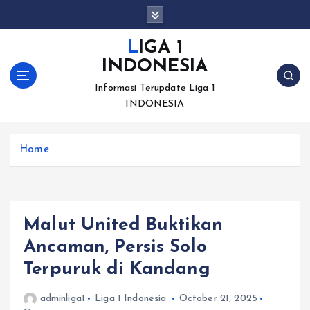
S
k
i
LIGA 1
p
INDONESIA
t
o
Informasi Terupdate Liga 1
c
INDONESIA
o
n
Home
t
e
n
t
Malut United Buktikan
Ancaman, Persis Solo
Terpuruk di Kandang
adminliga1
Liga 1 Indonesia
October 21, 2025