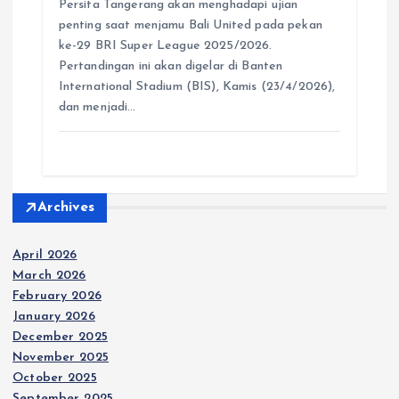
a
c
s
l
y
n
Persita Tangerang akan menghadapi ujian
t
e
s
e
p
e
penting saat menjamu Bali United pada pekan
s
b
e
g
e
ke-29 BRI Super League 2025/2026.
A
o
n
r
Pertandingan ini akan digelar di Banten
p
o
g
a
International Stadium (BIS), Kamis (23/4/2026),
p
k
e
m
dan menjadi…
r
Archives
April 2026
March 2026
February 2026
January 2026
December 2025
November 2025
October 2025
September 2025