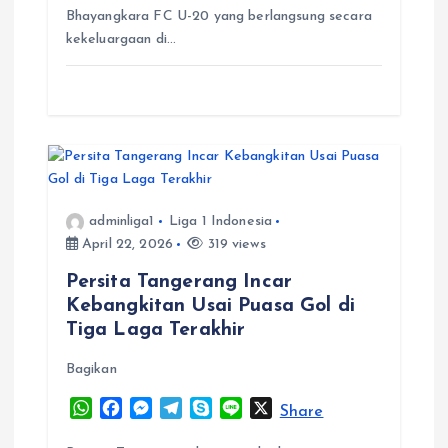
p
o
g
a
Bhayangkara FC U-20 yang berlangsung secara
p
k
e
m
kekeluargaan di…
r
adminliga1
Liga 1 Indonesia
April 22, 2026
319 views
Persita Tangerang Incar
Kebangkitan Usai Puasa Gol di
Tiga Laga Terakhir
Bagikan
W
F
M
T
S
L
X
Share
h
a
e
e
k
i