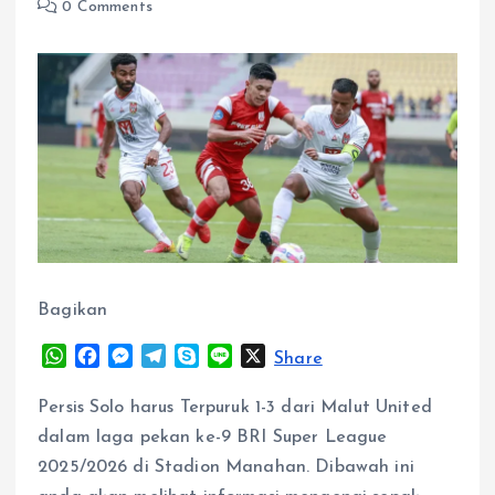
0 Comments
Bagikan
W
F
M
T
S
L
X
Share
h
a
e
e
k
i
a
c
s
l
y
n
Persis Solo harus Terpuruk 1-3 dari Malut United
t
e
s
e
p
e
dalam laga pekan ke-9 BRI Super League
s
b
e
g
e
2025/2026 di Stadion Manahan. Dibawah ini
A
o
n
r