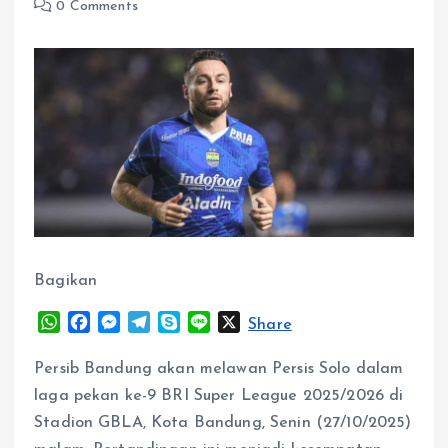
0 Comments
Bagikan
W
F
M
T
S
L
X
Share
h
a
e
e
k
i
a
c
s
l
y
n
Persib Bandung akan melawan Persis Solo dalam
t
e
s
e
p
e
laga pekan ke-9 BRI Super League 2025/2026 di
s
b
e
g
e
Stadion GBLA, Kota Bandung, Senin (27/10/2025)
A
o
n
r