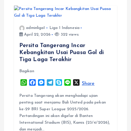
adminliga1
Liga 1 Indonesia
April 22, 2026
322 views
Persita Tangerang Incar
Kebangkitan Usai Puasa Gol di
Tiga Laga Terakhir
Bagikan
W
F
M
T
S
L
X
Share
h
a
e
e
k
i
a
c
s
l
y
n
Persita Tangerang akan menghadapi ujian
t
e
s
e
p
e
penting saat menjamu Bali United pada pekan
s
b
e
g
e
ke-29 BRI Super League 2025/2026.
A
o
n
r
Pertandingan ini akan digelar di Banten
p
o
g
a
International Stadium (BIS), Kamis (23/4/2026),
p
k
e
m
dan menjadi…