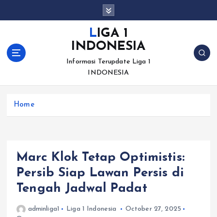
S
k
i
LIGA 1
p
INDONESIA
t
o
Informasi Terupdate Liga 1
c
INDONESIA
o
n
Home
t
e
n
t
Marc Klok Tetap Optimistis:
Persib Siap Lawan Persis di
Tengah Jadwal Padat
adminliga1
Liga 1 Indonesia
October 27, 2025