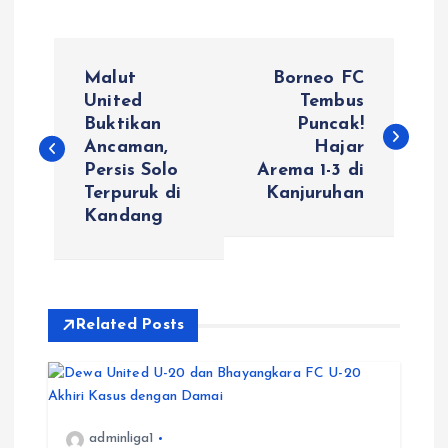
P
Malut
Borneo FC
o
United
Tembus
Buktikan
Puncak!
Ancaman,
Hajar
s
Persis Solo
Arema 1-3 di
Terpuruk di
Kanjuruhan
t
Kandang
n
a
Related Posts
v
i
adminliga1