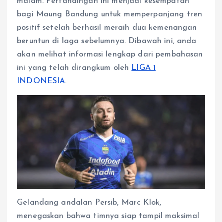
malam. Pertandingan ini menjadi kesempatan
p
o
g
a
p
k
e
m
bagi Maung Bandung untuk memperpanjang tren
r
positif setelah berhasil meraih dua kemenangan
beruntun di laga sebelumnya. Dibawah ini, anda
akan melihat informasi lengkap dari pembahasan
ini yang telah dirangkum oleh
LIGA 1
INDONESIA
.
Gelandang andalan Persib, Marc Klok,
menegaskan bahwa timnya siap tampil maksimal