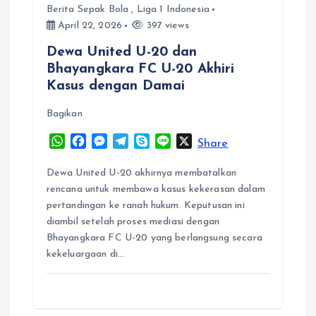
g
Berita Sepak Bola
,
Liga 1 Indonesia
April 22, 2026
397 views
a
Dewa United U-20 dan
t
Bhayangkara FC U-20 Akhiri
Kasus dengan Damai
i
Bagikan
o
W
F
M
T
S
L
X
Share
h
a
e
e
k
i
n
a
c
s
l
y
n
Dewa United U-20 akhirnya membatalkan
t
e
s
e
p
e
rencana untuk membawa kasus kekerasan dalam
s
b
e
g
e
pertandingan ke ranah hukum. Keputusan ini
A
o
n
r
diambil setelah proses mediasi dengan
p
o
g
a
Bhayangkara FC U-20 yang berlangsung secara
p
k
e
m
kekeluargaan di…
r