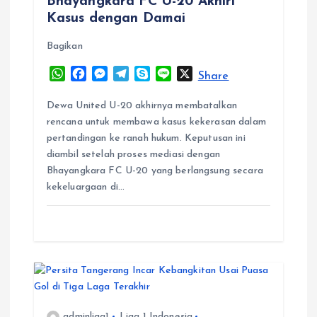
Bhayangkara FC U-20 Akhiri
o
Kasus dengan Damai
Bagikan
n
W
F
M
T
S
L
X
Share
h
a
e
e
k
i
a
c
s
l
y
n
Dewa United U-20 akhirnya membatalkan
t
e
s
e
p
e
rencana untuk membawa kasus kekerasan dalam
s
b
e
g
e
pertandingan ke ranah hukum. Keputusan ini
A
o
n
r
diambil setelah proses mediasi dengan
p
o
g
a
Bhayangkara FC U-20 yang berlangsung secara
p
k
e
m
kekeluargaan di…
r
adminliga1
Liga 1 Indonesia