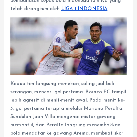
pembahasan sepak bola Indonesia lainnya yang
p
o
g
a
p
k
e
m
telah dirangkum oleh
LIGA 1 INDONESIA
.
r
Kedua tim langsung menekan, saling jual beli
serangan, mencari gol pertama. Borneo FC tampil
lebih agresif di menit-menit awal. Pada menit ke-
3, gol pertama tercipta melalui Mariano Peralta.
Sundulan Juan Villa mengenai mistar gawang
memantul, dan Peralta langsung menembakkan
bola mendatar ke gawang Arema, membuat skor