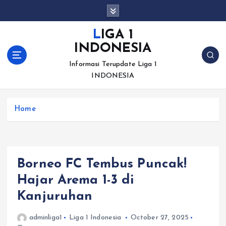
S
k
i
LIGA 1
p
INDONESIA
t
o
Informasi Terupdate Liga 1
c
INDONESIA
o
n
Home
t
e
n
t
Borneo FC Tembus Puncak!
Hajar Arema 1-3 di
Kanjuruhan
adminliga1
Liga 1 Indonesia
October 27, 2025