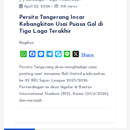
April 22, 2026
318 views
Persita Tangerang Incar
Kebangkitan Usai Puasa Gol di
Tiga Laga Terakhir
Bagikan
W
F
M
T
S
L
X
Share
h
a
e
e
k
i
a
c
s
l
y
n
Persita Tangerang akan menghadapi ujian
t
e
s
e
p
e
penting saat menjamu Bali United pada pekan
s
b
e
g
e
ke-29 BRI Super League 2025/2026.
A
o
n
r
Pertandingan ini akan digelar di Banten
p
o
g
a
International Stadium (BIS), Kamis (23/4/2026),
p
k
e
m
dan menjadi…
r