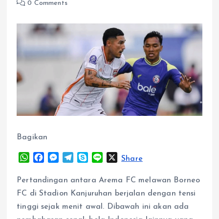
0 Comments
Bagikan
W
F
M
T
S
L
X
Share
h
a
e
e
k
i
a
c
s
l
y
n
Pertandingan antara Arema FC melawan Borneo
t
e
s
e
p
e
FC di Stadion Kanjuruhan berjalan dengan tensi
s
b
e
g
e
tinggi sejak menit awal. Dibawah ini akan ada
A
o
n
r