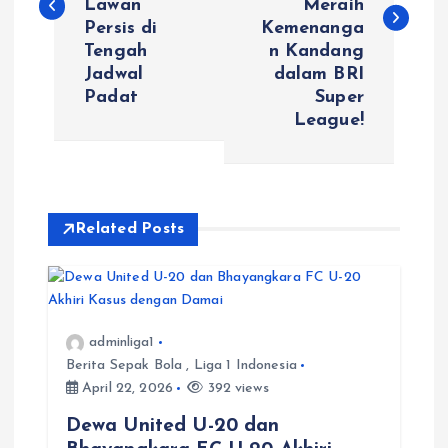
Lawan
Meraih
Persis di
Kemenanga
t
Tengah
n Kandang
Jadwal
dalam BRI
n
Padat
Super
League!
a
v
i
Related Posts
g
a
adminliga1
Berita Sepak Bola
,
Liga 1 Indonesia
t
April 22, 2026
392 views
i
Dewa United U-20 dan