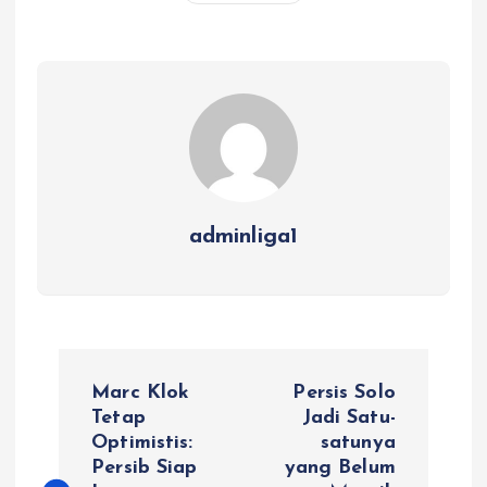
adminliga1
P
Marc Klok
Persis Solo
o
Tetap
Jadi Satu-
Optimistis:
satunya
Persib Siap
yang Belum
s