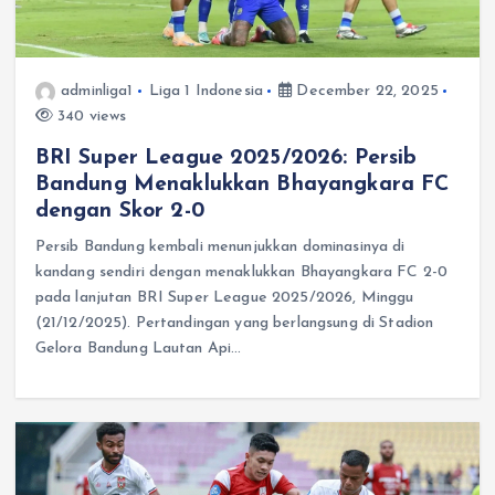
adminliga1
Liga 1 Indonesia
December 22, 2025
340 views
BRI Super League 2025/2026: Persib
Bandung Menaklukkan Bhayangkara FC
dengan Skor 2-0
Persib Bandung kembali menunjukkan dominasinya di
kandang sendiri dengan menaklukkan Bhayangkara FC 2-0
pada lanjutan BRI Super League 2025/2026, Minggu
(21/12/2025). Pertandingan yang berlangsung di Stadion
Gelora Bandung Lautan Api…