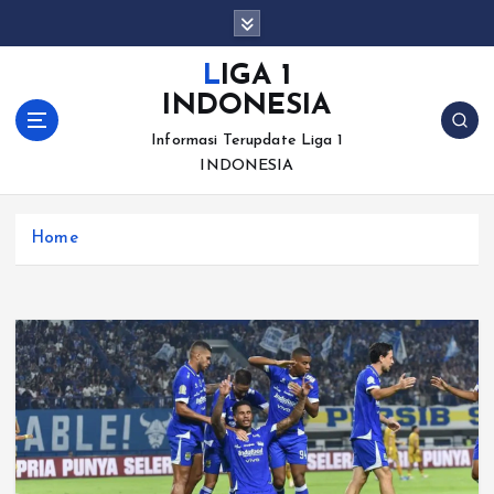
S
k
i
LIGA 1
p
INDONESIA
t
o
Informasi Terupdate Liga 1
c
INDONESIA
o
n
Home
t
e
n
t