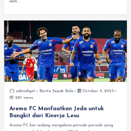
oleh…
adminliga1
Berita Sepak Bola
October 5, 2025
287 views
Arema FC Manfaatkan Jeda untuk
Bangkit dari Kinerja Lesu
Arema FC kini sedang mengalami periode-periode yang