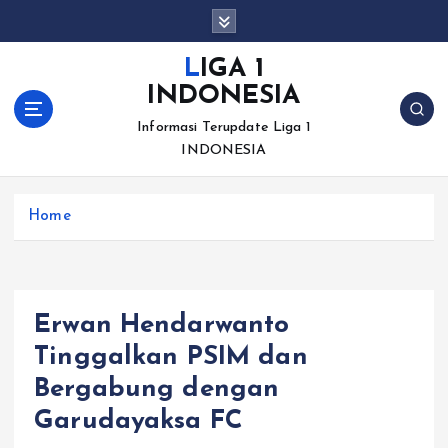
S
k
i
LIGA 1
p
INDONESIA
t
o
Informasi Terupdate Liga 1
c
INDONESIA
o
n
Home
t
e
n
t
Erwan Hendarwanto
Tinggalkan PSIM dan
Bergabung dengan
Garudayaksa FC