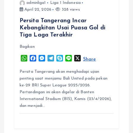
adminliga1
Liga 1 Indonesia
April 22, 2026
328 views
Persita Tangerang Incar
Kebangkitan Usai Puasa Gol di
Tiga Laga Terakhir
Bagikan
W
F
M
T
S
L
X
Share
h
a
e
e
k
i
a
c
s
l
y
n
Persita Tangerang akan menghadapi ujian
t
e
s
e
p
e
penting saat menjamu Bali United pada pekan
s
b
e
g
e
ke-29 BRI Super League 2025/2026.
A
o
n
r
Pertandingan ini akan digelar di Banten
p
o
g
a
International Stadium (BIS), Kamis (23/4/2026),
p
k
e
m
dan menjadi…
r