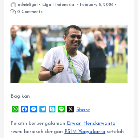
adminliga1
Liga 1 Indonesia
February 8, 2026
0 Comments
Bagikan
W
F
M
T
S
L
X
Share
h
a
e
e
k
i
a
c
s
l
y
n
Pelatih berpengalaman
Erwan Hendarwanto
t
e
s
e
p
e
resmi berpisah dengan
PSIM Yogyakarta
setelah
s
b
e
g
e