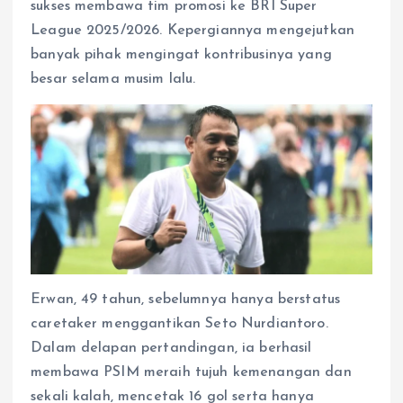
sukses membawa tim promosi ke BRI Super
A
o
n
r
League 2025/2026. Kepergiannya mengejutkan
p
o
g
a
p
k
e
m
banyak pihak mengingat kontribusinya yang
r
besar selama musim lalu.
Erwan, 49 tahun, sebelumnya hanya berstatus
caretaker menggantikan Seto Nurdiantoro.
Dalam delapan pertandingan, ia berhasil
membawa PSIM meraih tujuh kemenangan dan
sekali kalah, mencetak 16 gol serta hanya