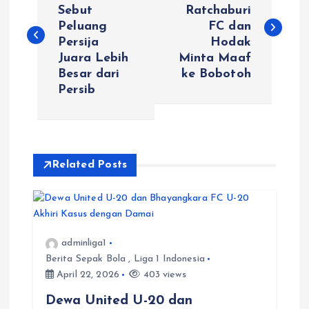
o
Sebut
Ratchaburi
Peluang
FC dan
s
Persija
Hodak
Juara Lebih
Minta Maaf
t
Besar dari
ke Bobotoh
Persib
n
a
v
Related Posts
i
g
adminliga1
Berita Sepak Bola
,
Liga 1 Indonesia
a
April 22, 2026
403 views
t
Dewa United U-20 dan