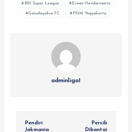
BRI Super League
Erwan Hendarwanto
Garudayaksa FC
PSIM Yogyakarta
adminliga1
P
Pendiri
Persib
Jakmania
Dibantai