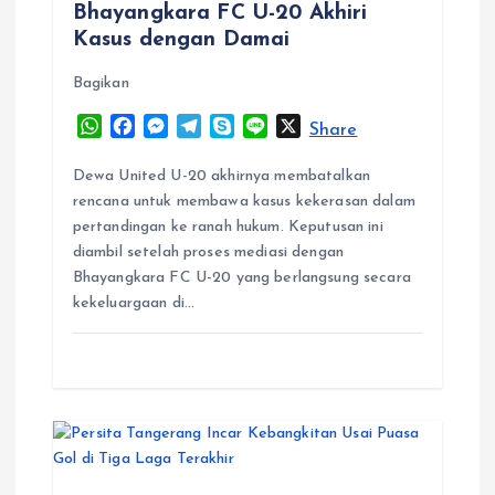
Bhayangkara FC U-20 Akhiri
i
Kasus dengan Damai
Bagikan
o
W
F
M
T
S
L
X
Share
n
h
a
e
e
k
i
a
c
s
l
y
n
Dewa United U-20 akhirnya membatalkan
t
e
s
e
p
e
rencana untuk membawa kasus kekerasan dalam
s
b
e
g
e
pertandingan ke ranah hukum. Keputusan ini
A
o
n
r
diambil setelah proses mediasi dengan
p
o
g
a
Bhayangkara FC U-20 yang berlangsung secara
p
k
e
m
kekeluargaan di…
r