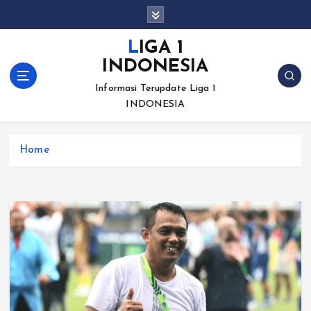
S
k
i
LIGA 1
p
INDONESIA
t
o
Informasi Terupdate Liga 1
c
INDONESIA
o
n
Home
t
e
n
t