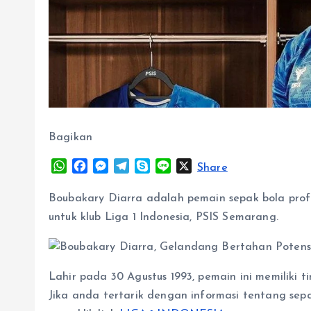
Bagikan
W
F
M
T
S
L
X
Share
h
a
e
e
k
i
a
c
s
l
y
n
Boubakary Diarra adalah pemain sepak bola pro
t
e
s
e
p
e
untuk klub Liga 1 Indonesia, PSIS Semarang.
s
b
e
g
e
A
o
n
r
p
o
g
a
p
k
e
m
Lahir pada 30 Agustus 1993, pemain ini memiliki 
r
Jika anda tertarik dengan informasi tentang sep