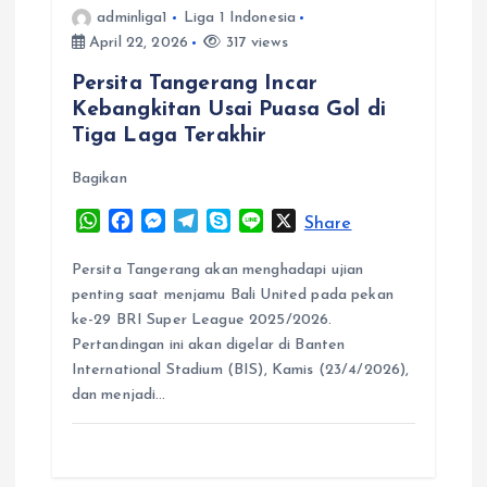
adminliga1
Liga 1 Indonesia
April 22, 2026
317 views
Persita Tangerang Incar
Kebangkitan Usai Puasa Gol di
Tiga Laga Terakhir
Bagikan
W
F
M
T
S
L
X
Share
h
a
e
e
k
i
a
c
s
l
y
n
Persita Tangerang akan menghadapi ujian
t
e
s
e
p
e
penting saat menjamu Bali United pada pekan
s
b
e
g
e
ke-29 BRI Super League 2025/2026.
A
o
n
r
Pertandingan ini akan digelar di Banten
p
o
g
a
International Stadium (BIS), Kamis (23/4/2026),
p
k
e
m
dan menjadi…
r