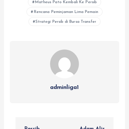
Matheus Pato Kembali Ke Persib
Rencana Peminjaman Lima Pemain
Strategi Persib di Bursa Transfer
adminliga1
P
Persib
Adam Alis