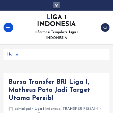
S
k
i
LIGA 1
p
INDONESIA
t
o
Informasi Terupdate Liga 1
c
INDONESIA
o
n
Home
t
e
n
t
Bursa Transfer BRI Liga 1,
Matheus Pato Jadi Target
Utama Persib!
adminliga1
Liga 1 Indonesia
,
TRANSFER PEMAIN