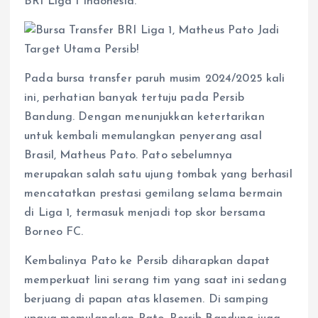
BRI Liga 1 Indonesia.
p
o
g
a
p
k
e
m
r
​Pada bursa transfer paruh musim 2024/2025 kali
ini, perhatian banyak tertuju pada Persib
Bandung. Dengan menunjukkan ketertarikan
untuk kembali memulangkan penyerang asal
Brasil, Matheus Pato.​ Pato sebelumnya
merupakan salah satu ujung tombak yang berhasil
mencatatkan prestasi gemilang selama bermain
di Liga 1, termasuk menjadi top skor bersama
Borneo FC.
Kembalinya Pato ke Persib diharapkan dapat
memperkuat lini serang tim yang saat ini sedang
berjuang di papan atas klasemen. Di samping