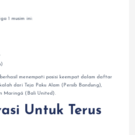
ga 1 musim ini:
9
n)
i berhasil menempati posisi keempat dalam daftar
a kalah dari Teja Paku Alam (Persib Bandung),
n Maringá (Bali United).
asi Untuk Terus