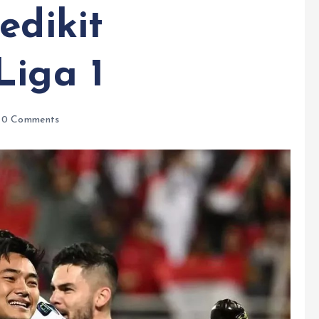
edikit
Liga 1
0 Comments