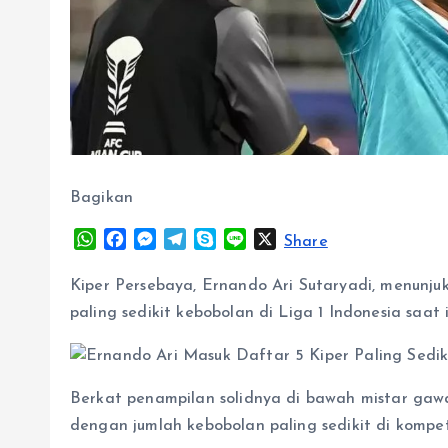
Bagikan
W
F
M
T
S
L
X
Share
h
a
e
e
k
i
a
c
s
l
y
n
Kiper Persebaya, Ernando Ari Sutaryadi, menunju
t
e
s
e
p
e
paling sedikit kebobolan di Liga 1 Indonesia saat i
s
b
e
g
e
A
o
n
r
p
o
g
a
p
k
e
m
Berkat penampilan solidnya di bawah mistar gawa
r
dengan jumlah kebobolan paling sedikit di kompeti