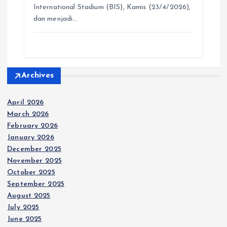
p
o
g
a
International Stadium (BIS), Kamis (23/4/2026),
p
k
e
m
dan menjadi…
r
Archives
April 2026
March 2026
February 2026
January 2026
December 2025
November 2025
October 2025
September 2025
August 2025
July 2025
June 2025