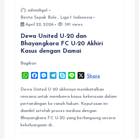
i
adminliga1
Berita Sepak Bola
,
Liga 1 Indonesia
g
April 22, 2026
391 views
a
Dewa United U-20 dan
Bhayangkara FC U-20 Akhiri
t
Kasus dengan Damai
Bagikan
i
W
F
M
T
S
L
X
Share
o
h
a
e
e
k
i
a
c
s
l
y
n
Dewa United U-20 akhirnya membatalkan
n
t
e
s
e
p
e
rencana untuk membawa kasus kekerasan dalam
s
b
e
g
e
pertandingan ke ranah hukum. Keputusan ini
A
o
n
r
diambil setelah proses mediasi dengan
p
o
g
a
Bhayangkara FC U-20 yang berlangsung secara
p
k
e
m
kekeluargaan di…
r