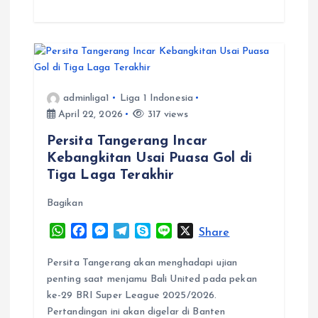
adminliga1
Liga 1 Indonesia
April 22, 2026
317 views
Persita Tangerang Incar
Kebangkitan Usai Puasa Gol di
Tiga Laga Terakhir
Bagikan
W
F
M
T
S
L
X
Share
h
a
e
e
k
i
a
c
s
l
y
n
Persita Tangerang akan menghadapi ujian
t
e
s
e
p
e
penting saat menjamu Bali United pada pekan
s
b
e
g
e
ke-29 BRI Super League 2025/2026.
A
o
n
r
Pertandingan ini akan digelar di Banten