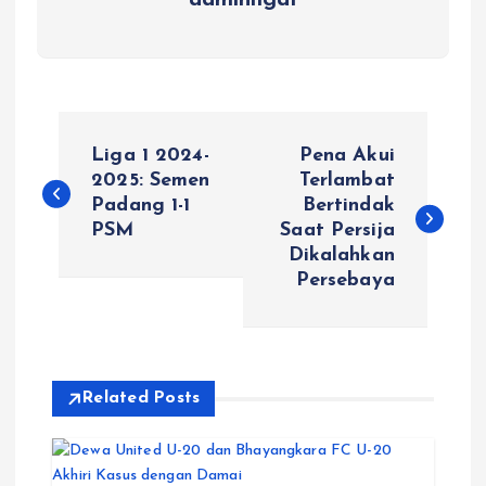
adminliga1
P
Liga 1 2024-
Pena Akui
o
2025: Semen
Terlambat
Padang 1-1
Bertindak
PSM
Saat Persija
s
Dikalahkan
Persebaya
t
n
a
Related Posts
v