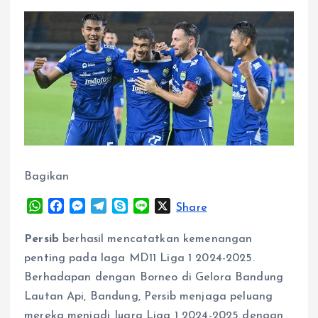
Bagikan
W
F
M
T
S
L
X
Share
h
a
e
e
k
i
a
c
s
l
y
n
Persib
berhasil mencatatkan kemenangan
t
e
s
e
p
e
penting pada laga MD11 Liga 1 2024-2025.
s
b
e
g
e
Berhadapan dengan Borneo di Gelora Bandung
A
o
n
r
Lautan Api, Bandung, Persib menjaga peluang
p
o
g
a
p
k
e
m
mereka menjadi Juara Liga 1 2024-2025 dengan