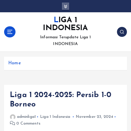
S
k
i
LIGA 1
p
INDONESIA
t
o
Informasi Terupdate Liga 1
c
INDONESIA
o
n
Home
t
e
n
t
Liga 1 2024-2025: Persib 1-0
Borneo
adminliga1
Liga 1 Indonesia
November 23, 2024
0 Comments