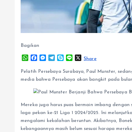
Bagikan
W
F
M
T
S
L
X
Share
h
a
e
e
k
i
a
c
s
l
y
n
Pelatih Persebaya Surabaya, Paul Munster, seda
t
e
s
e
p
e
media bahwa Persebaya akan bangkit pada bulan
s
b
e
g
e
A
o
n
r
p
o
g
a
p
k
e
m
Mereka juga harus puas bermain imbang dengan s
r
laga pekan ke-21 Liga 1 2024/2025. Ini melanjut
mengalami kekalahan beruntun. Akibatnya, Bonek
kebangaannya masih belum sesuai harapa mereka.