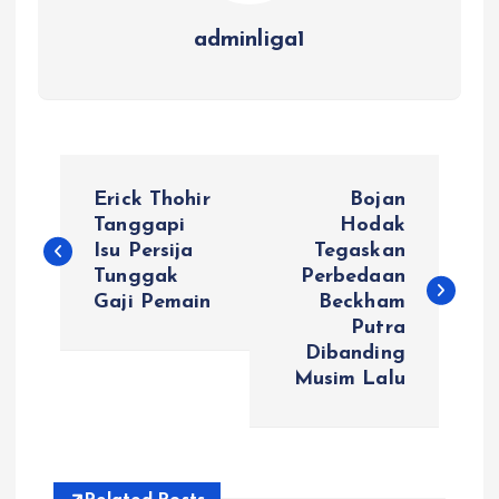
adminliga1
P
Erick Thohir
Bojan
o
Tanggapi
Hodak
Isu Persija
Tegaskan
Tunggak
Perbedaan
s
Gaji Pemain
Beckham
Putra
t
Dibanding
Musim Lalu
n
a