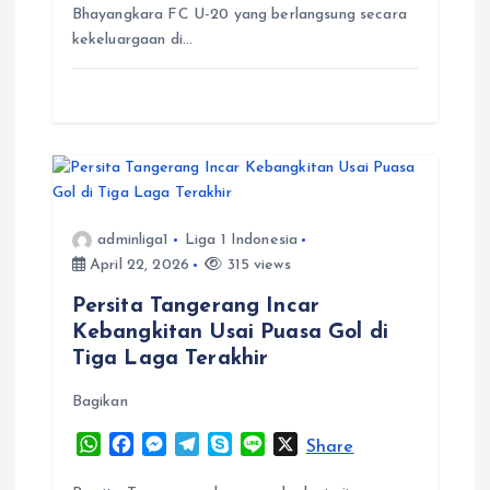
p
o
g
a
Bhayangkara FC U-20 yang berlangsung secara
p
k
e
m
kekeluargaan di…
r
adminliga1
Liga 1 Indonesia
April 22, 2026
315 views
Persita Tangerang Incar
Kebangkitan Usai Puasa Gol di
Tiga Laga Terakhir
Bagikan
W
F
M
T
S
L
X
Share
h
a
e
e
k
i