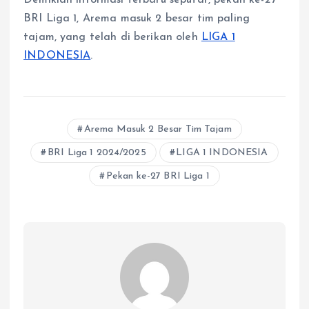
BRI Liga 1, Arema masuk 2 besar tim paling
tajam, yang telah di berikan oleh
LIGA 1
INDONESIA
.
Arema Masuk 2 Besar Tim Tajam
BRI Liga 1 2024/2025
LIGA 1 INDONESIA
Pekan ke-27 BRI Liga 1