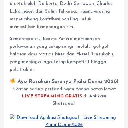
dicetak oleh Dalberto, Dedik Setiawan, Charles
Lokolingoy, dan Salim Tuharea, masing-masing
menyumbang kontribusi penting untuk
memastikan kemenangan tim.
Sementara itu, Barito Putera memberikan
perlawanan yang cukup sengit melalui gol-gol
balasan dari Matias Mier dan Ekssel Runtukahu,
yang menjaga laga tetap kompetitif hingga
peluit akhir.
Ayo Rasakan Serunya Piala Dunia 2026!
Nonton semua pertandingan tanpa batas lewat
LIVE STREAMING GRATIS
di
Aplikasi
Shotsgoal
.