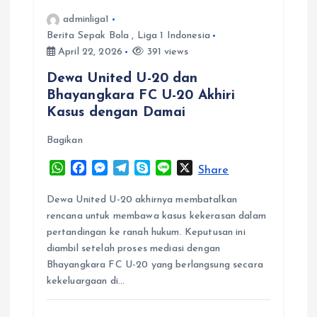
adminliga1
g
Berita Sepak Bola
,
Liga 1 Indonesia
April 22, 2026
391 views
a
Dewa United U-20 dan
t
Bhayangkara FC U-20 Akhiri
Kasus dengan Damai
i
Bagikan
o
W
F
M
T
S
L
X
Share
h
a
e
e
k
i
n
a
c
s
l
y
n
Dewa United U-20 akhirnya membatalkan
t
e
s
e
p
e
rencana untuk membawa kasus kekerasan dalam
s
b
e
g
e
pertandingan ke ranah hukum. Keputusan ini
A
o
n
r
diambil setelah proses mediasi dengan
p
o
g
a
Bhayangkara FC U-20 yang berlangsung secara
p
k
e
m
kekeluargaan di…
r