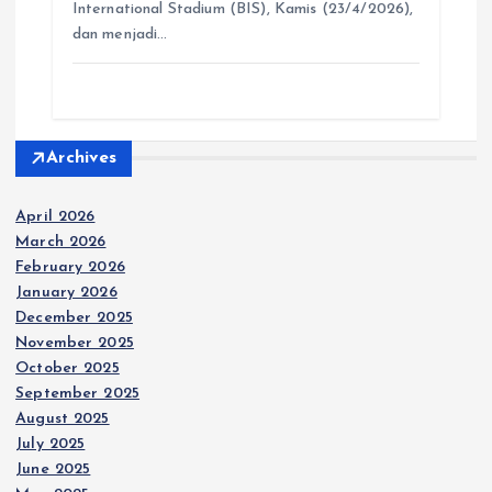
p
o
g
a
International Stadium (BIS), Kamis (23/4/2026),
p
k
e
m
dan menjadi…
r
Archives
April 2026
March 2026
February 2026
January 2026
December 2025
November 2025
October 2025
September 2025
August 2025
July 2025
June 2025