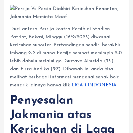
p
k
e
m
r
Duel antara Persija kontra Persib di Stadion
Patriot, Bekasi, Minggu (16/2/2025) diwarnai
kericuhan suporter. Pertandingan sendiri berakhir
imbang 2-2 di mana Persija sempat memimpin 2-0
lebih dahulu melalui gol Gustavo Almeida (33′)
dan Firza Andika (39′). Dibawah ini anda bisa
melihat berbagai informasi mengenai sepak bola
menarik lainnya hanya klik
LIGA 1 INDONESIA
.
Penyesalan
Jakmania atas
Kericuhan di Laga