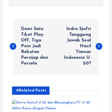
P
Demi Satu
Indra Sjafri
o
Tiket Play-
Tanggung
Off, Tiga
Jawab Soal
Poin Jadi
Hasil
s
Rebutan
Timnas
Persijap dan
Indonesia U-
t
Persela
20?
n
a
Related Posts
v
i