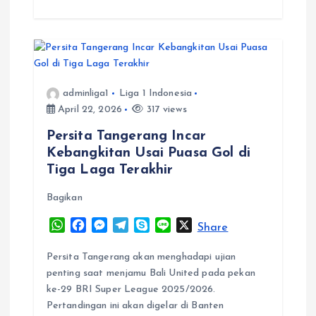
adminliga1
Liga 1 Indonesia
April 22, 2026
317 views
Persita Tangerang Incar
Kebangkitan Usai Puasa Gol di
Tiga Laga Terakhir
Bagikan
W
F
M
T
S
L
X
Share
h
a
e
e
k
i
a
c
s
l
y
n
Persita Tangerang akan menghadapi ujian
t
e
s
e
p
e
penting saat menjamu Bali United pada pekan
s
b
e
g
e
ke-29 BRI Super League 2025/2026.
A
o
n
r
Pertandingan ini akan digelar di Banten