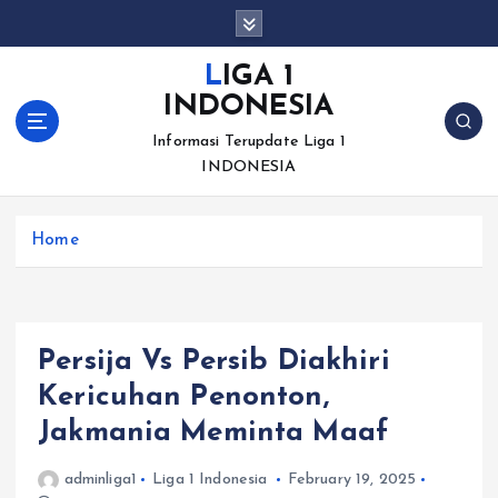
S
k
i
LIGA 1
p
INDONESIA
t
o
Informasi Terupdate Liga 1
c
INDONESIA
o
n
Home
t
e
n
t
Persija Vs Persib Diakhiri
Kericuhan Penonton,
Jakmania Meminta Maaf
adminliga1
Liga 1 Indonesia
February 19, 2025