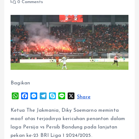
0 Comments
Bagikan
W
F
M
T
S
L
X
Share
h
a
e
e
k
i
a
c
s
l
y
n
Ketua The Jakmania, Diky Soemarno meminta
t
e
s
e
p
e
maaf atas terjadinya kericuhan penonton dalam
s
b
e
g
e
laga Persija vs Persib Bandung pada lanjutan
A
o
n
r
pekan ke-23 BRI Liga 1 2024/2025.
p
o
g
a