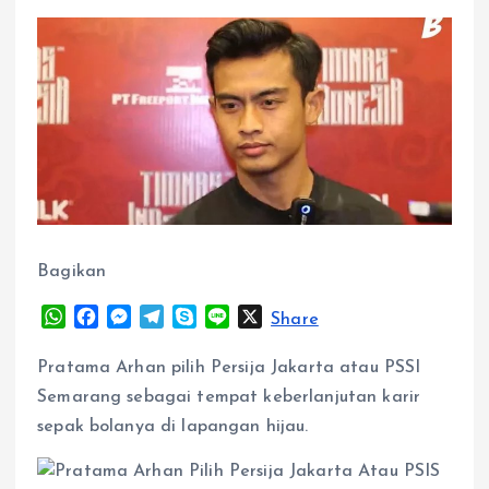
Bagikan
W
F
M
T
S
L
X
Share
h
a
e
e
k
i
a
c
s
l
y
n
Pratama Arhan pilih Persija Jakarta atau PSSI
t
e
s
e
p
e
Semarang sebagai tempat keberlanjutan karir
s
b
e
g
e
sepak bolanya di lapangan hijau.
A
o
n
r
p
o
g
a
p
k
e
m