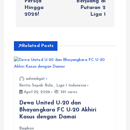
Persija
Berjuang di
Hingga
Putaran 2
t
2026!
Liga 1
n
a
Related Posts
v
i
adminliga1
g
Berita Sepak Bola
,
Liga 1 Indonesia
April 22, 2026
391 views
a
Dewa United U-20 dan
t
Bhayangkara FC U-20 Akhiri
Kasus dengan Damai
i
Bagikan