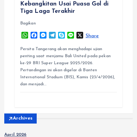
Kebangkitan Usai Puasa Gol di
Tiga Laga Terakhir
Bagikan
W
F
M
T
S
L
X
Share
h
a
e
e
k
i
a
c
s
l
y
n
Persita Tangerang akan menghadapi ujian
t
e
s
e
p
e
penting saat menjamu Bali United pada pekan
s
b
e
g
e
ke-29 BRI Super League 2025/2026.
A
o
n
r
Pertandingan ini akan digelar di Banten
p
o
g
a
International Stadium (BIS), Kamis (23/4/2026),
p
k
e
m
dan menjadi…
r
Archives
April 2026