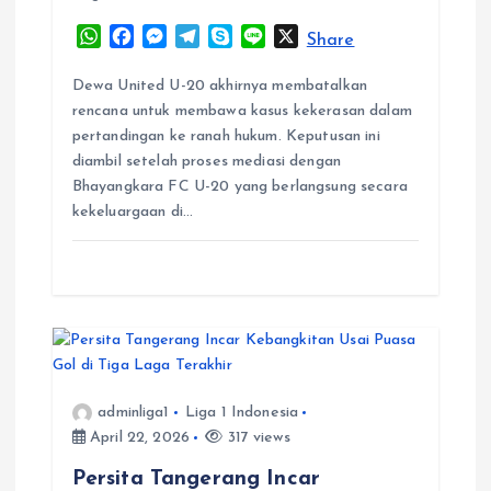
o
W
F
M
T
S
L
X
Share
h
a
e
e
k
i
n
a
c
s
l
y
n
Dewa United U-20 akhirnya membatalkan
t
e
s
e
p
e
rencana untuk membawa kasus kekerasan dalam
s
b
e
g
e
pertandingan ke ranah hukum. Keputusan ini
A
o
n
r
diambil setelah proses mediasi dengan
p
o
g
a
Bhayangkara FC U-20 yang berlangsung secara
p
k
e
m
kekeluargaan di…
r
adminliga1
Liga 1 Indonesia
April 22, 2026
317 views
Persita Tangerang Incar