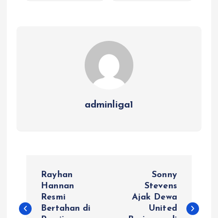
adminliga1
P
Rayhan
Sonny
o
Hannan
Stevens
Resmi
Ajak Dewa
Bertahan di
United
s