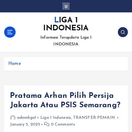
S
k
i
LIGA 1
p
INDONESIA
t
o
Informasi Terupdate Liga 1
c
INDONESIA
o
n
Home
t
e
n
t
Pratama Arhan Pilih Persija
Jakarta Atau PSIS Semarang?
adminliga1
Liga 1 Indonesia
,
TRANSFER PEMAIN
January 5, 2025
0 Comments