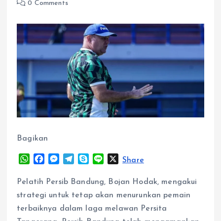
0 Comments
Bagikan
W
F
M
T
S
L
X
Share
h
a
e
e
k
i
a
c
s
l
y
n
Pelatih Persib Bandung, Bojan Hodak, mengakui
t
e
s
e
p
e
strategi untuk tetap akan menurunkan pemain
s
b
e
g
e
terbaiknya dalam laga melawan Persita
A
o
n
r