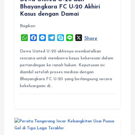
t
Bhayangkara FC U-20 Akhiri
Kasus dengan Damai
i
Bagikan
o
W
F
M
T
S
L
X
Share
h
a
e
e
k
i
n
a
c
s
l
y
n
Dewa United U-20 akhirnya membatalkan
t
e
s
e
p
e
rencana untuk membawa kasus kekerasan dalam
s
b
e
g
e
pertandingan ke ranah hukum. Keputusan ini
A
o
n
r
diambil setelah proses mediasi dengan
p
o
g
a
Bhayangkara FC U-20 yang berlangsung secara
p
k
e
m
kekeluargaan di…
r