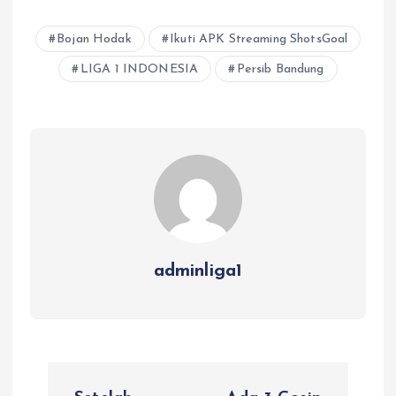
Bojan Hodak
Ikuti APK Streaming ShotsGoal
LIGA 1 INDONESIA
Persib Bandung
adminliga1
P