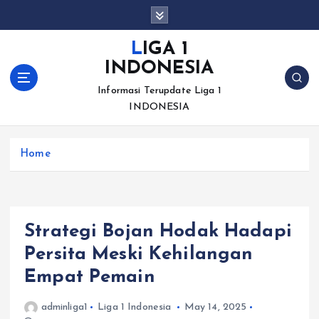
S
k
i
LIGA 1
p
INDONESIA
t
o
Informasi Terupdate Liga 1
c
INDONESIA
o
n
Home
t
e
n
t
Strategi Bojan Hodak Hadapi
Persita Meski Kehilangan
Empat Pemain
adminliga1
Liga 1 Indonesia
May 14, 2025