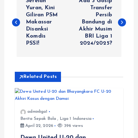
Setelah
Ada 3 Gosip
o
Yuran, Kini
Transfer
Giliran PSM
Persib
Makassar
Bandung di
s
Disanksi
Akhir Musim
Komdis
BRI Liga 1
t
PSSI!
2024/2025?
n
a
Related Posts
v
i
adminliga1
g
Berita Sepak Bola
,
Liga 1 Indonesia
April 22, 2026
396 views
a
Dewa United U-20 dan