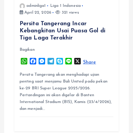
adminliga1
Liga 1 Indonesia
April 22, 2026
321 views
Persita Tangerang Incar
Kebangkitan Usai Puasa Gol di
Tiga Laga Terakhir
Bagikan
W
F
M
T
S
L
X
Share
h
a
e
e
k
i
a
c
s
l
y
n
Persita Tangerang akan menghadapi ujian
t
e
s
e
p
e
penting saat menjamu Bali United pada pekan
s
b
e
g
e
ke-29 BRI Super League 2025/2026.
A
o
n
r
Pertandingan ini akan digelar di Banten
p
o
g
a
International Stadium (BIS), Kamis (23/4/2026),
p
k
e
m
dan menjadi…
r