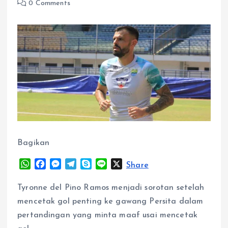
0 Comments
Bagikan
W
F
M
T
S
L
X
Share
h
a
e
e
k
i
a
c
s
l
y
n
Tyronne del Pino Ramos menjadi sorotan setelah
t
e
s
e
p
e
mencetak gol penting ke gawang Persita dalam
s
b
e
g
e
pertandingan yang minta maaf usai mencetak
A
o
n
r