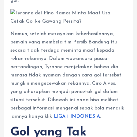
gol.
p
o
g
a
p
k
e
m
r
Namun, setelah merayakan keberhasilannya,
pemain yang membela tim Persib Bandung itu
secara tidak terduga meminta maaf kepada
rekan-rekannya. Dalam wawancara pasca-
pertandingan, Tyronne menjelaskan bahwa dia
merasa tidak nyaman dengan cara gol tersebut
mungkin mengecewakan rekannya, Ciro Alves,
yang diharapkan menjadi pencetak gol dalam
situasi tersebut. Dibawah ini anda bisa melihat
berbagai informasi mengenai sepak bola menarik
lainnya hanya klik
LIGA 1 INDONESIA
.
Gol yang Tak