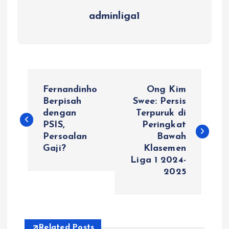
adminliga1
P
Fernandinho
Ong Kim
o
Berpisah
Swee: Persis
dengan
Terpuruk di
PSIS,
Peringkat
s
Persoalan
Bawah
Gaji?
Klasemen
t
Liga 1 2024-
2025
n
a
Related Posts