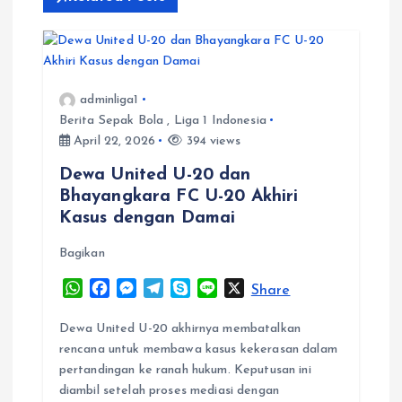
v
i
g
adminliga1
Berita Sepak Bola
,
Liga 1 Indonesia
a
April 22, 2026
394 views
t
Dewa United U-20 dan
Bhayangkara FC U-20 Akhiri
i
Kasus dengan Damai
Bagikan
o
W
F
M
T
S
L
X
Share
n
h
a
e
e
k
i
a
c
s
l
y
n
Dewa United U-20 akhirnya membatalkan
t
e
s
e
p
e
rencana untuk membawa kasus kekerasan dalam
s
b
e
g
e
pertandingan ke ranah hukum. Keputusan ini
A
o
n
r
diambil setelah proses mediasi dengan