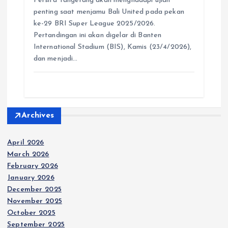
Persita Tangerang akan menghadapi ujian
t
e
s
e
p
e
penting saat menjamu Bali United pada pekan
s
b
e
g
e
ke-29 BRI Super League 2025/2026.
A
o
n
r
Pertandingan ini akan digelar di Banten
p
o
g
a
International Stadium (BIS), Kamis (23/4/2026),
p
k
e
m
dan menjadi…
r
Archives
April 2026
March 2026
February 2026
January 2026
December 2025
November 2025
October 2025
September 2025