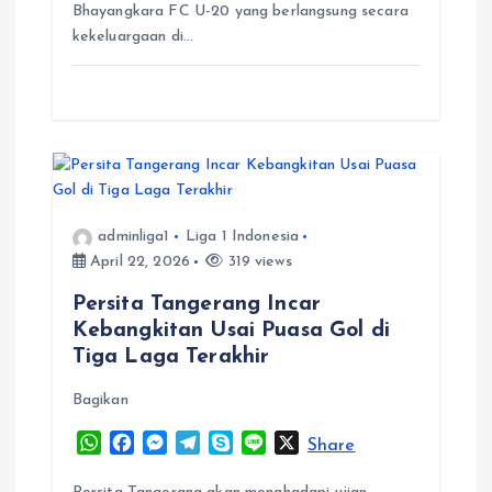
p
o
g
a
Bhayangkara FC U-20 yang berlangsung secara
p
k
e
m
kekeluargaan di…
r
adminliga1
Liga 1 Indonesia
April 22, 2026
319 views
Persita Tangerang Incar
Kebangkitan Usai Puasa Gol di
Tiga Laga Terakhir
Bagikan
W
F
M
T
S
L
X
Share
h
a
e
e
k
i
a
c
s
l
y
n