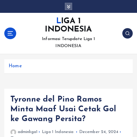
S
k
i
LIGA 1
p
INDONESIA
t
o
Informasi Terupdate Liga 1
c
INDONESIA
o
n
Home
t
e
n
t
Tyronne del Pino Ramos
Minta Maaf Usai Cetak Gol
ke Gawang Persita?
adminliga1
Liga 1 Indonesia
December 24, 2024