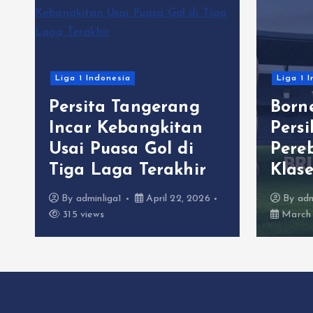
Liga 1 Indonesia
Liga 1 
Persita Tangerang
Born
C
Incar Kebangkitan
Pers
Usai Puasa Gol di
Pere
Tiga Laga Terakhir
Klas
By
adminliga1
April 22, 2026
By
adm
315 views
March 