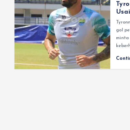
Tyr
Usai
Tyron
gol p
minta
keber
Cont