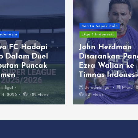
Berita Sepak Bola
Indonesia
Liga 1 Indonesia
eo FC Hadapi
John Herdman
ib Dalam Duel
Disarankan Pan
butan Puncak
Ezra Walian ke
emen
Timnas Indonesi
inliga1
By
adminliga1
March 8
14, 2026
489 views
421 views