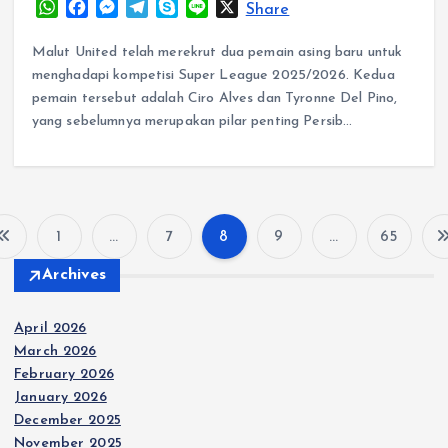
W
F
M
T
S
L
X
Share
h
a
e
e
k
i
a
c
s
l
y
n
Malut United telah merekrut dua pemain asing baru untuk
t
e
s
e
p
e
menghadapi kompetisi Super League 2025/2026. Kedua
s
b
e
g
e
pemain tersebut adalah Ciro Alves dan Tyronne Del Pino,
A
o
n
r
yang sebelumnya merupakan pilar penting Persib…
p
o
g
a
p
k
e
m
r
1
…
7
8
9
…
65
P
Archives
o
April 2026
s
March 2026
February 2026
t
January 2026
December 2025
November 2025