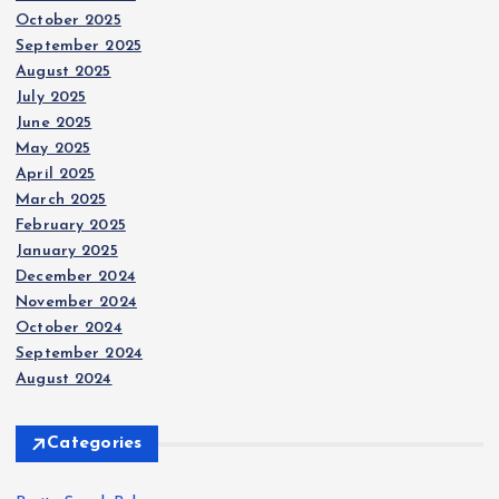
s
October 2025
September 2025
p
August 2025
July 2025
a
June 2025
May 2025
g
April 2025
March 2025
i
February 2025
January 2025
n
December 2024
November 2024
a
October 2024
September 2024
t
August 2024
i
Categories