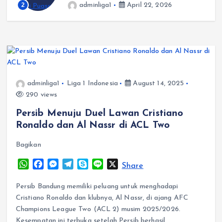
2
adminliga1
April 22, 2026
adminliga1
Liga 1 Indonesia
August 14, 2025
290 views
Persib Menuju Duel Lawan Cristiano
Ronaldo dan Al Nassr di ACL Two
Bagikan
W
F
M
T
S
L
X
Share
h
a
e
e
k
i
a
c
s
l
y
n
Persib Bandung memiliki peluang untuk menghadapi
t
e
s
e
p
e
Cristiano Ronaldo dan klubnya, Al Nassr, di ajang AFC
s
b
e
g
e
Champions League Two (ACL 2) musim 2025/2026.
A
o
n
r
Kesempatan ini terbuka setelah Persib berhasil