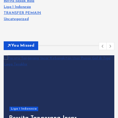
o
Berita Sepak Bola
Liga 1 Indonesia
n
TRANSFER PEMAIN
Uncategorized
You Missed
Liga 1 Indonesia