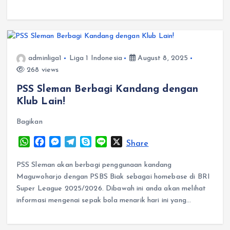
p
o
g
a
p
k
e
m
r
adminliga1
Liga 1 Indonesia
August 8, 2025
268 views
PSS Sleman Berbagi Kandang dengan
Klub Lain!
Bagikan
W
F
M
T
S
L
X
Share
h
a
e
e
k
i
a
c
s
l
y
n
PSS Sleman akan berbagi penggunaan kandang
t
e
s
e
p
e
Maguwoharjo dengan PSBS Biak sebagai homebase di BRI
s
b
e
g
e
Super League 2025/2026. Dibawah ini anda akan melihat
A
o
n
r
informasi mengenai sepak bola menarik hari ini yang…
p
o
g
a
p
k
e
m