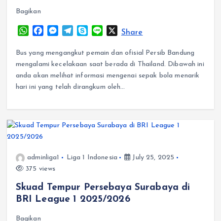
Bagikan
W
F
M
T
S
L
X
Share
h
a
e
e
k
i
a
c
s
l
y
n
Bus yang mengangkut pemain dan ofisial Persib Bandung
t
e
s
e
p
e
mengalami kecelakaan saat berada di Thailand. Dibawah ini
s
b
e
g
e
anda akan melihat informasi mengenai sepak bola menarik
A
o
n
r
hari ini yang telah dirangkum oleh…
p
o
g
a
p
k
e
m
r
adminliga1
Liga 1 Indonesia
July 25, 2025
375 views
Skuad Tempur Persebaya Surabaya di
BRI League 1 2025/2026
Bagikan