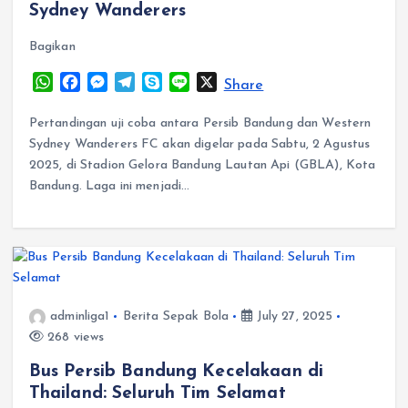
Sydney Wanderers
Bagikan
W
F
M
T
S
L
X
Share
h
a
e
e
k
i
a
c
s
l
y
n
Pertandingan uji coba antara Persib Bandung dan Western
t
e
s
e
p
e
Sydney Wanderers FC akan digelar pada Sabtu, 2 Agustus
s
b
e
g
e
2025, di Stadion Gelora Bandung Lautan Api (GBLA), Kota
A
o
n
r
Bandung.​ Laga ini menjadi…
p
o
g
a
p
k
e
m
r
adminliga1
Berita Sepak Bola
July 27, 2025
268 views
Bus Persib Bandung Kecelakaan di
Thailand: Seluruh Tim Selamat