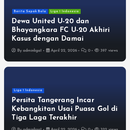
Berita Sepak Bola
Liga 1 Indonesia
Dewa United U-20 dan
Bhayangkara FC U-20 Akhiri
Kasus dengan Damai
By
adminliga1
April 22, 2026
0
397 views
Liga 1 Indonesia
Persita Tangerang Incar
Kebangkitan Usai Puasa Gol di
Tiga Laga Terakhir
By
adminliga1
April 22, 2026
0
322 views