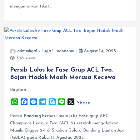
p
o
g
a
mengamankan tiket…
p
k
e
m
r
adminliga1
Liga 1 Indonesia
August 14, 2025
308 views
Persib Lolos ke Fase Grup ACL Two,
Bojan Hodak Masih Merasa Kecewa
Bagikan
W
F
M
T
S
L
X
Share
h
a
e
e
k
i
a
c
s
l
y
n
Persib Bandung berhasil melaju ke fase grup AFC
t
e
s
e
p
e
Champions League Two (ACL 2) setelah mengalahkan
s
b
e
g
e
Manila Digger 2-1 di Stadion Gelora Bandung Lautan Api
A
o
n
r
(GBLA) pada Rabu, 13 Agustus 2025.…