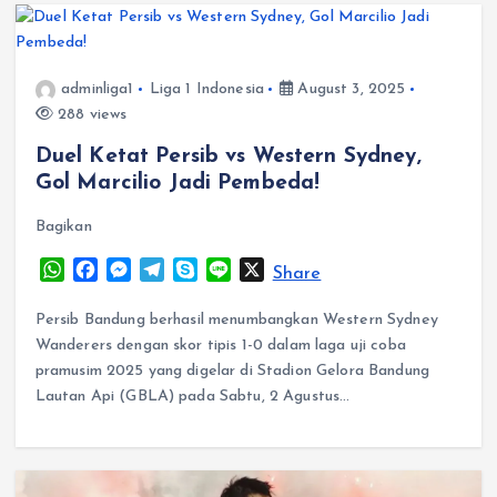
adminliga1
Liga 1 Indonesia
August 3, 2025
288 views
Duel Ketat Persib vs Western Sydney,
Gol Marcilio Jadi Pembeda!
Bagikan
W
F
M
T
S
L
X
Share
h
a
e
e
k
i
a
c
s
l
y
n
Persib Bandung berhasil menumbangkan Western Sydney
t
e
s
e
p
e
Wanderers dengan skor tipis 1-0 dalam laga uji coba
s
b
e
g
e
pramusim 2025 yang digelar di Stadion Gelora Bandung
A
o
n
r
Lautan Api (GBLA) pada Sabtu, 2 Agustus…
p
o
g
a
p
k
e
m
r