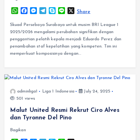
W
F
M
T
S
L
X
Share
h
a
e
e
k
i
a
c
s
l
y
n
Skuad Persebaya Surabaya untuk musim BRI League 1
t
e
s
e
p
e
2025/2026 mengalami perubahan signifikan dengan
s
b
e
g
e
penggantian pelatih kepala menjadi Eduardo Perez dan
A
o
n
r
penambahan staf kepelatihan yang kompeten. Tim ini
p
o
g
a
memperkuat komposisinya dengan…
p
k
e
m
r
adminliga1
Liga 1 Indonesia
July 24, 2025
501 views
Malut United Resmi Rekrut Ciro Alves
dan Tyronne Del Pino
Bagikan