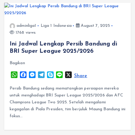
r
adminliga1
Liga 1 Indonesia
August 7, 2025
1768 views
Ini Jadwal Lengkap Persib Bandung di
BRI Super League 2025/2026
Bagikan
W
F
M
T
S
L
X
Share
h
a
e
e
k
i
a
c
s
l
y
n
Persib Bandung sedang mematangkan persiapan mereka
t
e
s
e
p
e
untuk menghadapi BRI Super League 2025/2026 dan AFC
s
b
e
g
e
Champions League Two 2025​. Setelah mengalami
A
o
n
r
kegagalan di Piala Presiden, tim berjuluk Maung Bandung ini
p
o
g
a
fokus…
p
k
e
m
r