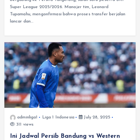
s
b
e
g
e
Super League 2025/2026. Manajer tim, Leonard
A
o
n
r
Tupamahu, mengonfirmasi bahwa proses transfer berjalan
p
o
g
a
lancar dan…
p
k
e
m
r
adminliga1
Liga 1 Indonesia
July 28, 2025
311 views
Ini Jadwal Persib Bandung vs Western