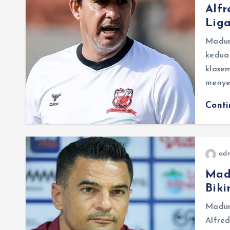
Alfr
Liga
Madur
kedua
klasem
menye
Cont
adm
Mad
Biki
Madur
Alfre