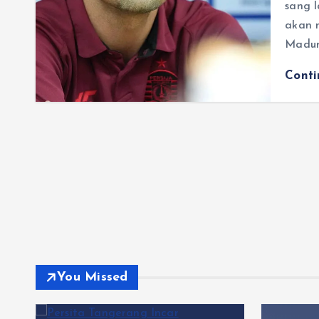
sang 
akan 
Madur
Cont
You Missed