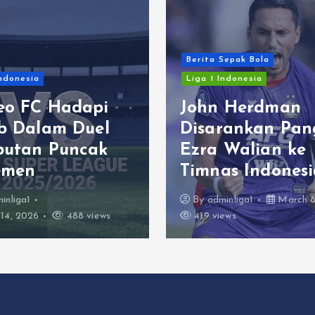
Berita Sepak Bola
Indonesia
Liga 1 Indonesia
eo FC Hadapi
John Herdman
ib Dalam Duel
Disarankan Pan
butan Puncak
Ezra Walian ke
emen
Timnas Indonesi
inliga1
By
adminliga1
March 8
14, 2026
488 views
419 views