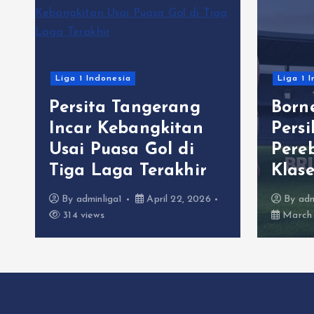
Liga 1 Indonesia
Liga 1 
Persita Tangerang
Born
C
Incar Kebangkitan
Pers
Usai Puasa Gol di
Pere
Tiga Laga Terakhir
Klas
By
adminliga1
April 22, 2026
By
adm
314 views
March 