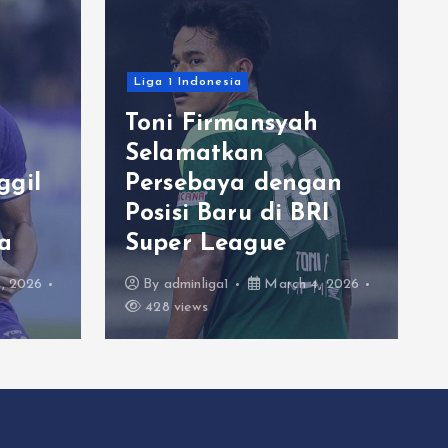
Liga 1 Indonesia
Toni Firmansyah
Selamatkan
ggil
Persebaya dengan
Posisi Baru di BRI
a
Super League
, 2026
By
adminliga1
March 4, 2026
428 views