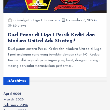
adminliga1
Liga 1 Indonesia
December 6, 2024
89 views
Duel Panas di Liga 1 Persik Kediri dan
Madura United Adu Strategi!
Duel panas antara Persik Kediri dan Madura United di Liga
1 pertandingan yang yang berakhir dengan skor 1-0. Kedua
tim memiliki sejarah persaingan yang kuat, dengan masing-
masing berusaha menunjukkan performa…
Archives
April 2026
March 2026
February 2026