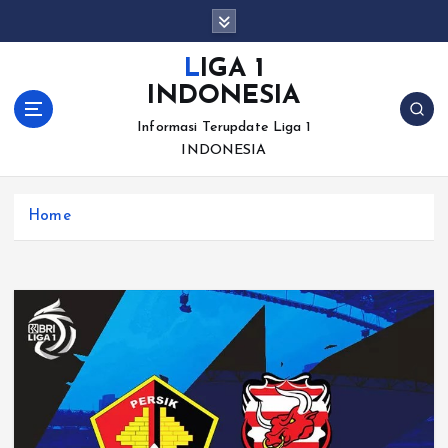
S
k
i
LIGA 1
p
INDONESIA
t
o
Informasi Terupdate Liga 1
c
INDONESIA
o
n
Home
t
e
n
t