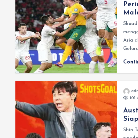
Peri
Mal
Skuad
mengg
Asia 
Gelor
Cont
adm
101 
Aust
Siap
Shin 