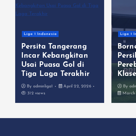
Liga 1 Indonesia
Liga 1 
Persita Tangerang
Born
C
Incar Kebangkitan
Pers
Usai Puasa Gol di
Pere
Tiga Laga Terakhir
Klas
By
adminliga1
April 22, 2026
By
adm
312 views
March 