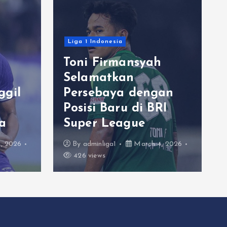
Liga 1 Indonesia
Toni Firmansyah
Selamatkan
ggil
Persebaya dengan
Posisi Baru di BRI
a
Super League
, 2026
By
adminliga1
March 4, 2026
426 views