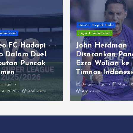
Berita Sepak Bola
Indonesia
Liga 1 Indonesia
eo FC Hadapi
John Herdman
ib Dalam Duel
Disarankan Pan
butan Puncak
Ezra Walian ke
emen
Timnas Indonesi
inliga1
By
adminliga1
March 8
14, 2026
486 views
418 views