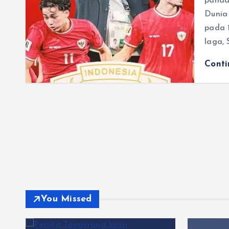
panda
Dunia
pada 
laga,
Cont
You Missed