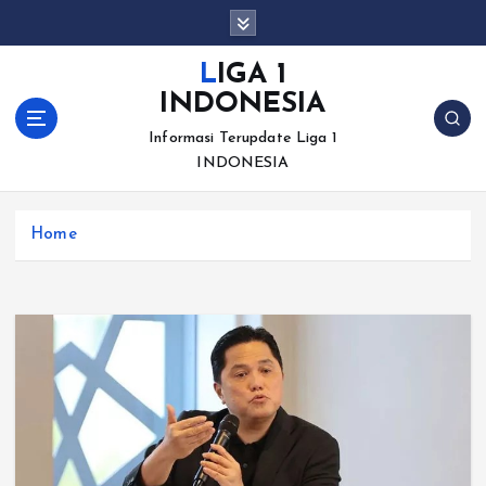
S
k
i
LIGA 1
p
INDONESIA
t
o
Informasi Terupdate Liga 1
c
INDONESIA
o
n
Home
t
e
n
t