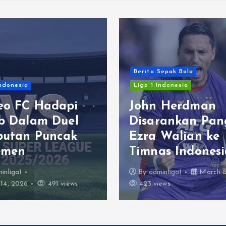
Berita Sepak Bola
Indonesia
Liga 1 Indonesia
eo FC Hadapi
John Herdman
ib Dalam Duel
Disarankan Pan
butan Puncak
Ezra Walian ke
emen
Timnas Indonesi
inliga1
By
adminliga1
March 8
14, 2026
491 views
423 views