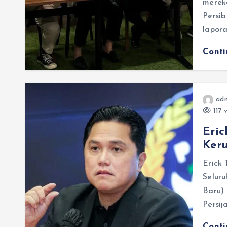
mereka
Persib
lapor
Cont
adm
117 
Eric
Ker
Erick
Seluru
Baru) 
Persij
Cont