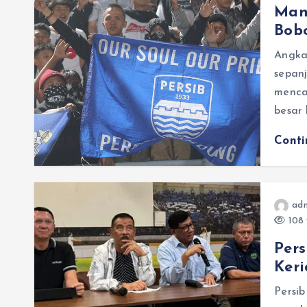
Man
Bob
Angka
sepan
mencap
besar 
Cont
adm
108 
Pers
Ker
Persib