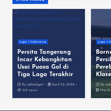
Liga 1 Indonesia
Liga 1 
Persita Tangerang
Born
C
Incar Kebangkitan
Pers
Usai Puasa Gol di
Pere
Tiga Laga Terakhir
Klas
By
adminliga1
April 22, 2026
By
adm
319 views
March 