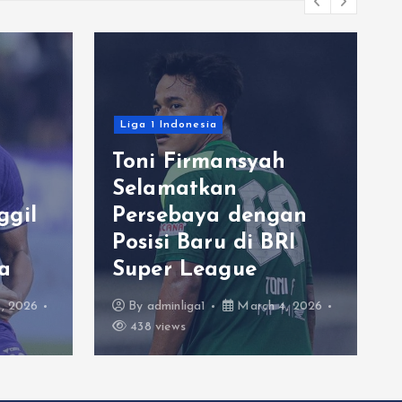
Liga 1 Indonesia
Toni Firmansyah
Selamatkan
ggil
Persebaya dengan
Posisi Baru di BRI
a
Super League
, 2026
By
adminliga1
March 4, 2026
438 views