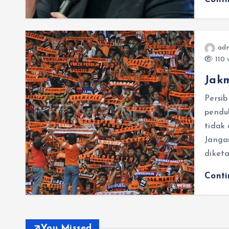
adm
110 
Jak
Persi
pendu
tidak
Janga
diketa
Cont
You Missed