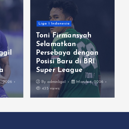
Liga 1 Indonesia
Toni Firmansyah
Selamatkan
ggil
Persebaya dengan
Posisi Baru di BRI
a
Super League
, 2026
By
adminliga1
March 4, 2026
435 views