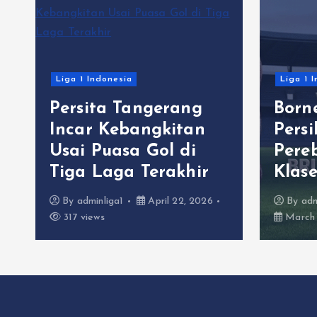
Liga 1 Indonesia
Liga 1 
Persita Tangerang
Born
C
Incar Kebangkitan
Pers
Usai Puasa Gol di
Pere
Tiga Laga Terakhir
Klas
By
adminliga1
April 22, 2026
By
adm
317 views
March 