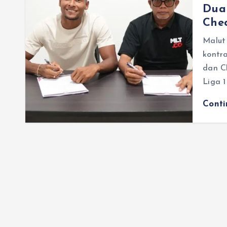
Dua
Che
Malut
kontr
dan C
Liga 
Cont