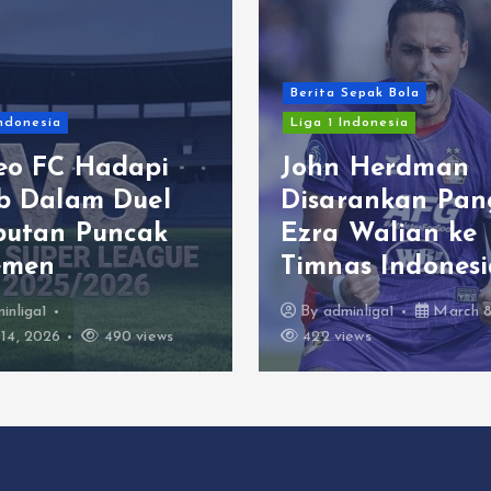
Berita Sepak Bola
Indonesia
Liga 1 Indonesia
eo FC Hadapi
John Herdman
ib Dalam Duel
Disarankan Pan
butan Puncak
Ezra Walian ke
emen
Timnas Indonesi
inliga1
By
adminliga1
March 8
14, 2026
490 views
422 views