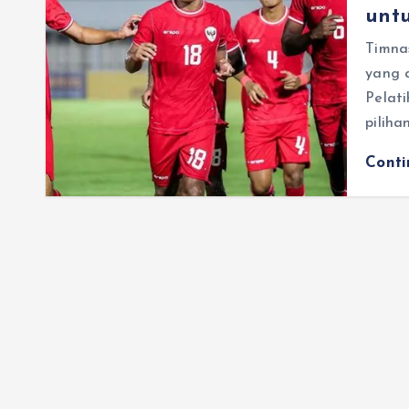
untu
Timna
yang a
Pelat
pilih
Cont