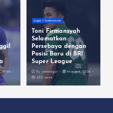
Liga 1 Indonesia
Toni Firmansyah
Selamatkan
ggil
Persebaya dengan
Posisi Baru di BRI
a
Super League
, 2026
By
adminliga1
March 4, 2026
435 views