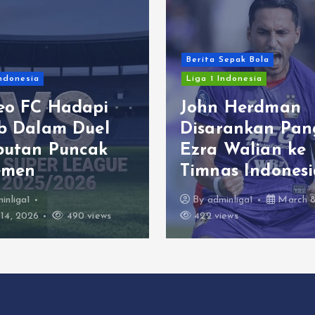
Berita Sepak Bola
Indonesia
Liga 1 Indonesia
eo FC Hadapi
John Herdman
ib Dalam Duel
Disarankan Pan
butan Puncak
Ezra Walian ke
emen
Timnas Indonesi
inliga1
By
adminliga1
March 8
14, 2026
490 views
422 views