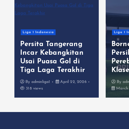
Liga 1 Indonesia
Liga 1 
Persita Tangerang
Born
C
Incar Kebangkitan
Pers
Usai Puasa Gol di
Pere
Tiga Laga Terakhir
Klas
By
adminliga1
April 22, 2026
By
adm
318 views
March 