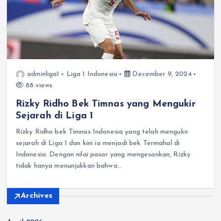
adminliga1
Liga 1 Indonesia
December 9, 2024
88 views
Rizky Ridho Bek Timnas yang Mengukir
Sejarah di Liga 1
Rizky Ridho bek Timnas Indonesia yang telah mengukir
sejarah di Liga 1 dan kini ia menjadi bek Termahal di
Indonesia. Dengan nilai pasar yang mengesankan, Rizky
tidak hanya menunjukkan bahwa…
Archives