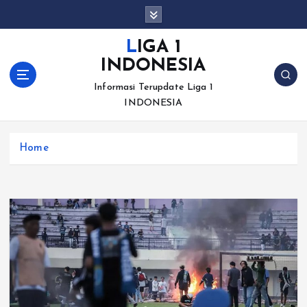
S
k
i
LIGA 1
p
INDONESIA
t
o
Informasi Terupdate Liga 1
c
INDONESIA
o
n
Home
t
e
n
t