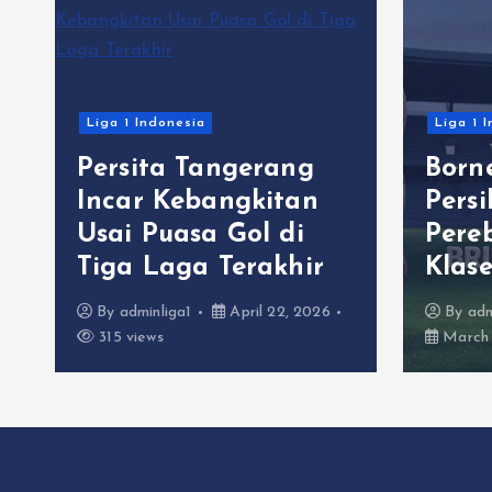
Liga 1 Indonesia
Liga 1 
Persita Tangerang
Born
C
Incar Kebangkitan
Pers
Usai Puasa Gol di
Pere
Tiga Laga Terakhir
Klas
By
adminliga1
April 22, 2026
By
adm
315 views
March 