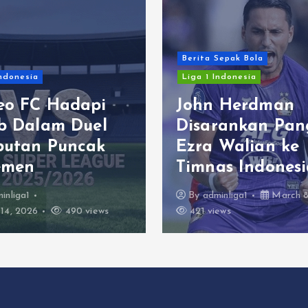
Berita Sepak Bola
Indonesia
Liga 1 Indonesia
eo FC Hadapi
John Herdman
ib Dalam Duel
Disarankan Pan
butan Puncak
Ezra Walian ke
emen
Timnas Indonesi
inliga1
By
adminliga1
March 8
14, 2026
490 views
421 views