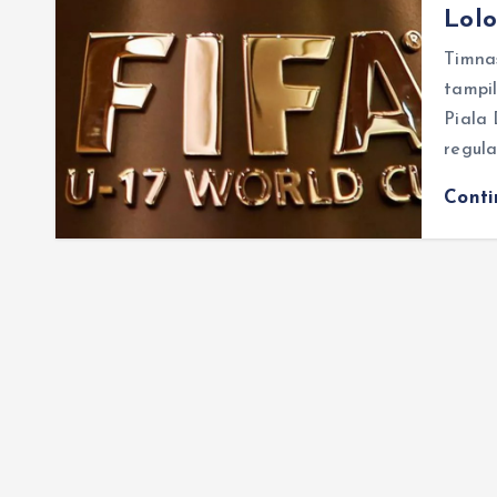
Lolo
Timna
tampil
Piala 
regula
Cont