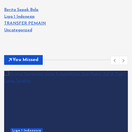
Berita Sepak Bola
Liga 1 Indonesia
TRANSFER PEMAIN
Uncategorized
You Missed
Liga 1 Indonesia