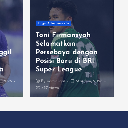
Liga 1 Indonesia
Toni Firmansyah
Selamatkan
ggil
Persebaya dengan
Posisi Baru di BRI
a
Super League
, 2026
By
adminliga1
March 4, 2026
437 views