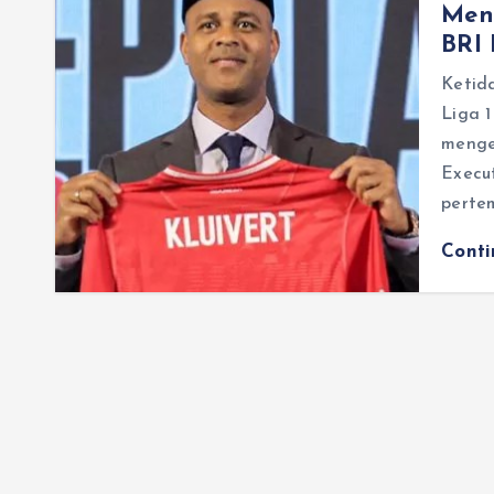
Men
BRI 
Ketid
Liga 
menge
Execu
perte
Cont