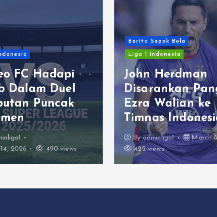
Berita Sepak Bola
Indonesia
Liga 1 Indonesia
eo FC Hadapi
John Herdman
ib Dalam Duel
Disarankan Pan
butan Puncak
Ezra Walian ke
emen
Timnas Indonesi
inliga1
By
adminliga1
March 8
14, 2026
490 views
422 views