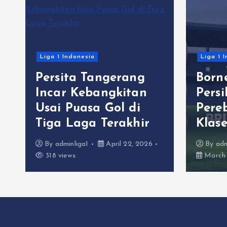
Liga 1 Indonesia
Liga 1 
Persita Tangerang
Born
C
Incar Kebangkitan
Pers
Usai Puasa Gol di
Pere
Tiga Laga Terakhir
Klas
By
adminliga1
April 22, 2026
By
adm
318 views
March 