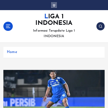
S
k
i
LIGA 1
p
INDONESIA
t
o
Informasi Terupdate Liga 1
c
INDONESIA
o
n
Home
t
e
n
t