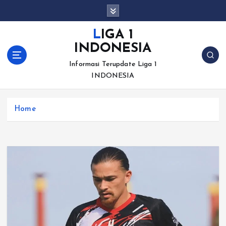
S
k
i
LIGA 1
p
INDONESIA
t
o
Informasi Terupdate Liga 1
c
INDONESIA
o
n
Home
t
e
n
t