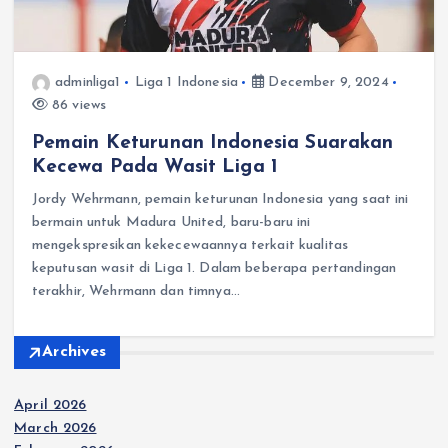
adminliga1
Liga 1 Indonesia
December 9, 2024
86 views
Pemain Keturunan Indonesia Suarakan
Kecewa Pada Wasit Liga 1
Jordy Wehrmann, pemain keturunan Indonesia yang saat ini
bermain untuk Madura United, baru-baru ini
mengekspresikan kekecewaannya terkait kualitas
keputusan wasit di Liga 1. Dalam beberapa pertandingan
terakhir, Wehrmann dan timnya…
Archives
April 2026
March 2026