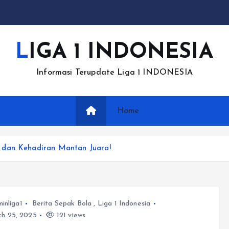
LIGA 1 INDONESIA
Informasi Terupdate Liga 1 INDONESIA
Home
 dan Kehadiran Mantan Juara!
inliga1
Berita Sepak Bola
,
Liga 1 Indonesia
h 25, 2025
121 views