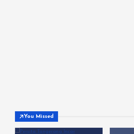
You Missed