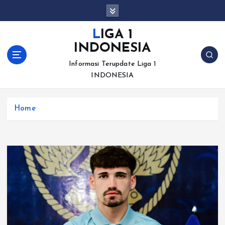
S
k
i
LIGA 1
p
INDONESIA
t
o
Informasi Terupdate Liga 1
c
INDONESIA
o
n
Home
t
e
n
t