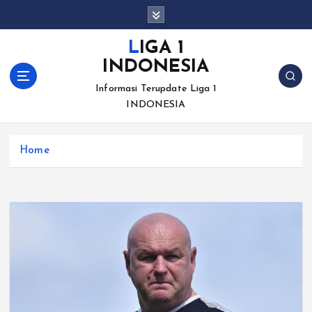
S
k
i
LIGA 1
p
INDONESIA
t
o
Informasi Terupdate Liga 1
c
INDONESIA
o
n
Home
t
e
n
t