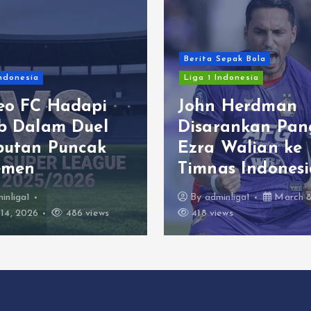
Berita Sepak Bola
Indonesia
Liga 1 Indonesia
eo FC Hadapi
John Herdman
ib Dalam Duel
Disarankan Pan
butan Puncak
Ezra Walian ke
emen
Timnas Indonesi
inliga1
By
adminliga1
March 8
14, 2026
486 views
418 views