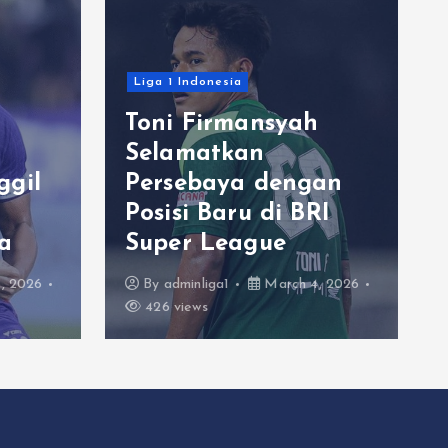
Liga 1 Indonesia
Toni Firmansyah
Selamatkan
ggil
Persebaya dengan
Posisi Baru di BRI
a
Super League
, 2026
By
adminliga1
March 4, 2026
426 views