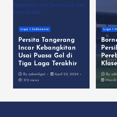
Liga 1 Indonesia
Liga 1 
Persita Tangerang
Born
C
Incar Kebangkitan
Pers
Usai Puasa Gol di
Pere
Tiga Laga Terakhir
Klas
By
adminliga1
April 22, 2026
By
adm
312 views
March 