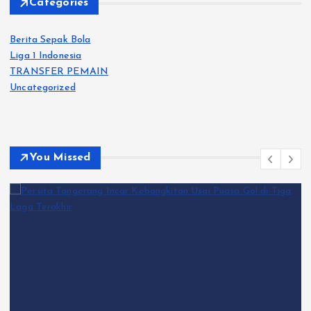
Categories
Berita Sepak Bola
Liga 1 Indonesia
TRANSFER PEMAIN
Uncategorized
You Missed