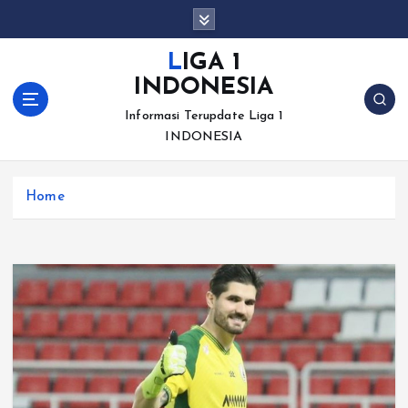
S
k
i
LIGA 1
p
INDONESIA
t
o
Informasi Terupdate Liga 1
c
INDONESIA
o
n
Home
t
e
n
t