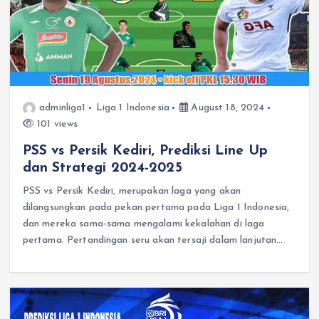
adminliga1
Liga 1 Indonesia
August 18, 2024
101 views
PSS vs Persik Kediri, Prediksi Line Up
dan Strategi 2024-2025
PSS vs Persik Kediri, merupakan laga yang akan
dilangsungkan pada pekan pertama pada Liga 1 Indonesia,
dan mereka sama-sama mengalami kekalahan di laga
pertama. Pertandingan seru akan tersaji dalam lanjutan…