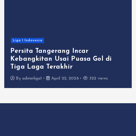
Liga 1 Indonesia
Persita Tangerang Incar
Kebangkitan Usai Puasa Gol di
Tiga Laga Terakhir
By
adminliga1
April 22, 2026
322 views