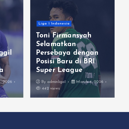
Liga 1 Indonesia
Toni Firmansyah
Selamatkan
ggil
Persebaya dengan
Posisi Baru di BRI
a
Super League
, 2026
By
adminliga1
March 4, 2026
442 views