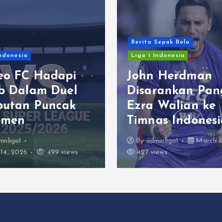
Berita Sepak Bola
Indonesia
Liga 1 Indonesia
eo FC Hadapi
John Herdman
ib Dalam Duel
Disarankan Pan
butan Puncak
Ezra Walian ke
emen
Timnas Indonesi
inliga1
By
adminliga1
March 8
14, 2026
499 views
427 views