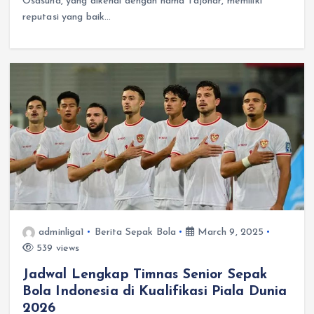
Osasuna, yang dikenal dengan nama Tajonar, memiliki
reputasi yang baik…
adminliga1
Berita Sepak Bola
March 9, 2025
539 views
Jadwal Lengkap Timnas Senior Sepak
Bola Indonesia di Kualifikasi Piala Dunia
2026