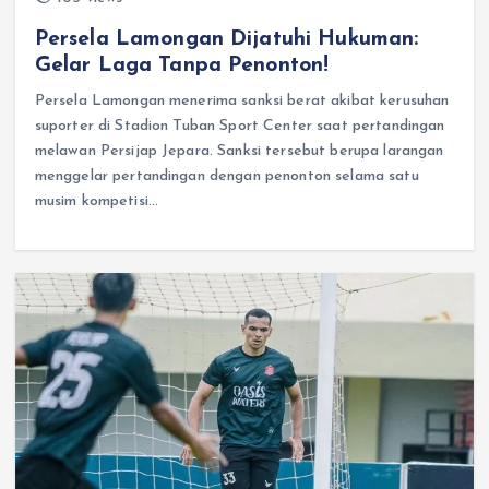
Persela Lamongan Dijatuhi Hukuman:
Gelar Laga Tanpa Penonton!
Persela Lamongan menerima sanksi berat akibat kerusuhan
suporter di Stadion Tuban Sport Center saat pertandingan
melawan Persijap Jepara. Sanksi tersebut berupa larangan
menggelar pertandingan dengan penonton selama satu
musim kompetisi…