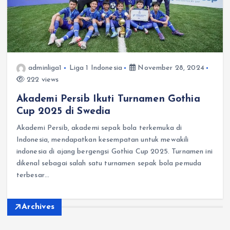
adminliga1
Liga 1 Indonesia
November 28, 2024
222 views
Akademi Persib Ikuti Turnamen Gothia
Cup 2025 di Swedia
Akademi Persib, akademi sepak bola terkemuka di
Indonesia, mendapatkan kesempatan untuk mewakili
indonesia di ajang bergengsi Gothia Cup 2025. Turnamen ini
dikenal sebagai salah satu turnamen sepak bola pemuda
terbesar…
Archives