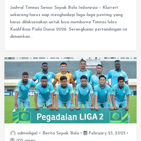
Jadwal Timnas Senior Sepak Bola Indonesia – Kluivert
sekarang harus siap menghadapi laga-laga penting yang
harus dilaksanakan untuk bisa membawa Timnas lolos
Kualifikasi Piala Dunia 2026. Serangkaian pertandingan ini
dimainkan…
adminliga1
Berita Sepak Bola
February 23, 2025
105 views