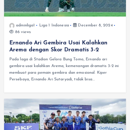
adminliga1
Liga 1 Indonesia
December 8, 2024
86 views
Ernando Ari Gembira Usai Kalahkan
Arema dengan Skor Dramatis 3-2
Pada laga di Stadion Gelora Bung Tomo, Ernando ari
gembira usai kalahkan Arema, kemenangan dramatis 3-2 ini
membuat para pemain gembira dan emosional. Kiper
Persebaya, Ernando Ari Sutaryadi, tidak bisa…