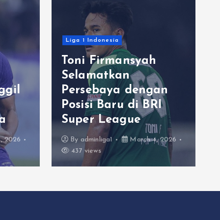
Liga 1 Indonesia
Toni Firmansyah
Selamatkan
ggil
Persebaya dengan
Posisi Baru di BRI
a
Super League
, 2026
By
adminliga1
March 4, 2026
437 views