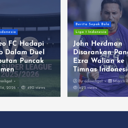
Berita Sepak Bola
Indonesia
Liga 1 Indonesia
eo FC Hadapi
John Herdman
ib Dalam Duel
Disarankan Pan
butan Puncak
Ezra Walian ke
emen
Timnas Indonesi
inliga1
By
adminliga1
March 8
14, 2026
490 views
422 views