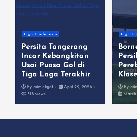
Liga 1 Indonesia
Liga 1 
Persita Tangerang
Born
C
Incar Kebangkitan
Pers
Usai Puasa Gol di
Pere
Tiga Laga Terakhir
Klas
By
adminliga1
April 22, 2026
By
adm
318 views
March 