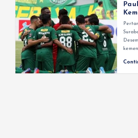
Pau
Kem
Perta
Surab
Desem
kemena
Cont