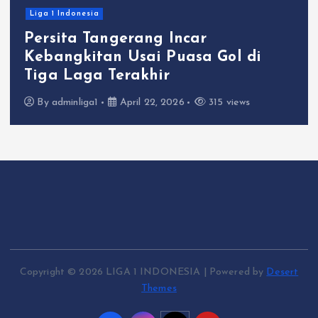
Liga 1 Indonesia
Persita Tangerang Incar
Kebangkitan Usai Puasa Gol di
Tiga Laga Terakhir
By
adminliga1
April 22, 2026
315 views
Copyright © 2026 LIGA 1 INDONESIA | Powered by
Desert
Themes