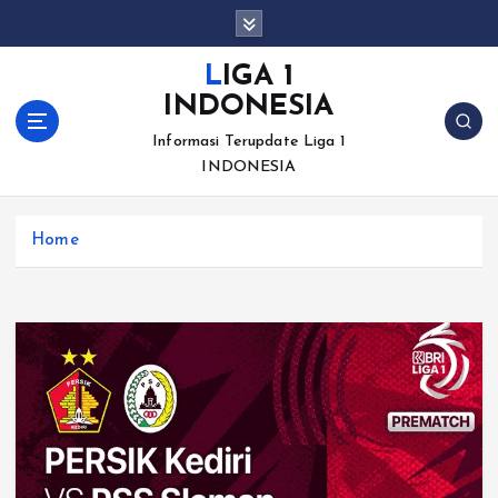
S
k
i
LIGA 1
p
INDONESIA
t
o
Informasi Terupdate Liga 1
c
INDONESIA
o
n
Home
t
e
n
t