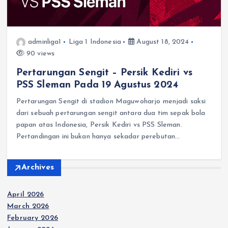
adminliga1
Liga 1 Indonesia
August 18, 2024
90 views
Pertarungan Sengit – Persik Kediri vs
PSS Sleman Pada 19 Agustus 2024
Pertarungan Sengit di stadion Maguwoharjo menjadi saksi
dari sebuah pertarungan sengit antara dua tim sepak bola
papan atas Indonesia, Persik Kediri vs PSS Sleman.
Pertandingan ini bukan hanya sekadar perebutan…
Archives
April 2026
March 2026
February 2026