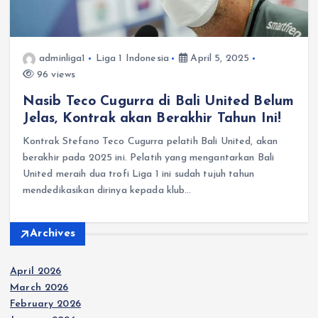
adminliga1
Liga 1 Indonesia
April 5, 2025
96 views
Nasib Teco Cugurra di Bali United Belum
Jelas, Kontrak akan Berakhir Tahun Ini!
Kontrak Stefano Teco Cugurra pelatih Bali United, akan
berakhir pada 2025 ini. Pelatih yang mengantarkan Bali
United meraih dua trofi Liga 1 ini sudah tujuh tahun
mendedikasikan dirinya kepada klub…
Archives
April 2026
March 2026
February 2026