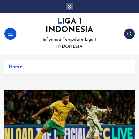
S
k
i
LIGA 1
p
INDONESIA
t
o
Informasi Terupdate Liga 1
c
INDONESIA
o
n
Home
t
e
n
t